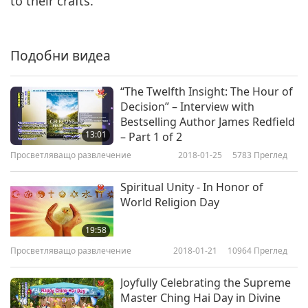
to their crafts.
Подобни видеа
“The Twelfth Insight: The Hour of
Decision” – Interview with
Bestselling Author James Redfield
13:01
– Part 1 of 2
Просветляващо развлечение
2018-01-25
5783
Преглед
Spiritual Unity - In Honor of
World Religion Day
19:58
Просветляващо развлечение
2018-01-21
10964
Преглед
Joyfully Celebrating the Supreme
Master Ching Hai Day in Divine