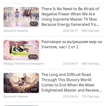
Просветляващо развлечение
2017-12-25
4814
Преглед
There Is No Need to Be Afraid of
Negative Power When We Are
A Spiritual Christmas with
Using Supreme Master TV Max
Reverend Dr. Terill N. Murff and
4:25
Because Energy Generated from
his Chicago Church Choir
It Is Far More Powerful than Any
Важните Новини
2026-08-07
488
Преглед
13:49
Negative Entity
Просветляващо развлечение
2017-12-23
4949
Преглед
Разговори за вътрешния мир на
Учителя, част 2 от 2
Любов в Хсиху - Честване на
Лунния Фестивал с Върховния
30:54
Учител Чинг Хай - част 1 от 4
Между Учителя и учениците
2026-08-07
488
Преглед
24:07
Просветляващо развлечение
2017-12-19
5155
Преглед
The Long and Difficult Road
Through This Illusory World
Tone of Life: Healing Art of the
Comes to End When We Meet
Gong
4:08
Enlightened Master and Receive
Initiation
Важните Новини
2026-08-06
759
Преглед
16:46
Просветляващо развлечение
2017-12-09
4791
Преглед