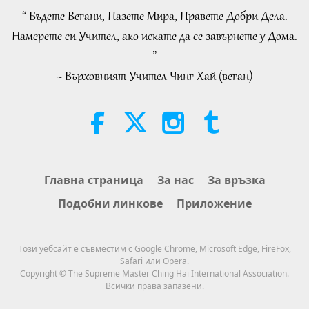
Whenever Material World Begins
“ Бъдете Вегани, Пазете Мира, Правете Добри Дела.
3:46
to Feel Too Imposing
Намерете си Учител, ако искате да се завърнете у Дома.
Важните Новини
2026-08-05
1310
Преглед
”
~ Върховният Учител Чинг Хай (веган)
Важните Новини
38:07
Важните Новини
2026-08-05
316
Преглед
Islamic Ethics on Water:
Главна страница
За нас
За връзка
Selections from the Hadith, Part 1
Подобни линкове
Приложение
of 2
22:27
Слова на Мъдростта
2026-08-05
292
Преглед
Този уебсайт е съвместим с Google Chrome, Microsoft Edge, FireFox,
Safari или Opera.
Beyond Calcium: The Everyday
Copyright © The Supreme Master Ching Hai International Association.
Habits That Shape Your Bones
Всички права запазени.