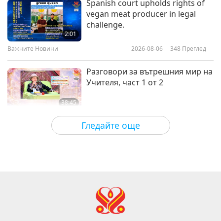
Spanish court upholds rights of
vegan meat producer in legal
Aulacese (Vietnamese) Modern
challenge.
Folk Opera: The Magic Axe – Part
2:01
1 of 3
Важните Новини
2026-08-06
348
Преглед
39:59
Просветляващо развлечение
2017-12-07
5517
Преглед
Разговори за вътрешния мир на
Учителя, част 1 от 2
38:45
Между Учителя и учениците
2026-08-06
875
Преглед
Гледайте още
MAPA’s Question to Master, Part 1
of 2, August 3, 2026
25:38
Важните Новини
2026-08-05
7487
Преглед
“Fast Charge” Is Wonderful Way
to Reconnect to GOD Within