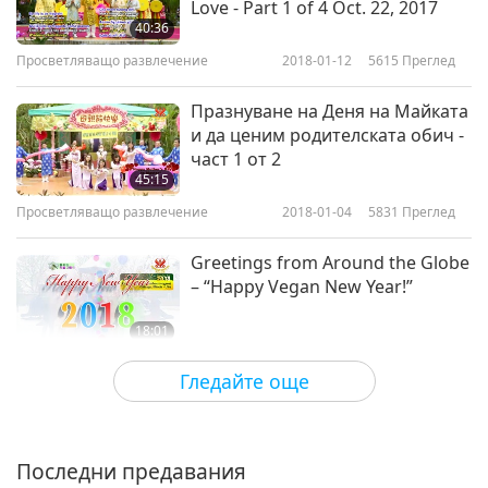
Love - Part 1 of 4 Oct. 22, 2017
40:36
Просветляващо развлечение
2018-01-12
5615
Преглед
Празнуване на Деня на Майката
и да ценим родителската обич -
част 1 от 2
45:15
Просветляващо развлечение
2018-01-04
5831
Преглед
Greetings from Around the Globe
– “Happy Vegan New Year!”
18:01
Просветляващо развлечение
2018-01-01
5133
Преглед
Гледайте още
Christmas Gifts and Loving
Wishes from our Association
Members - Children’s Edition part
Последни предавания
20:22
1 of 2