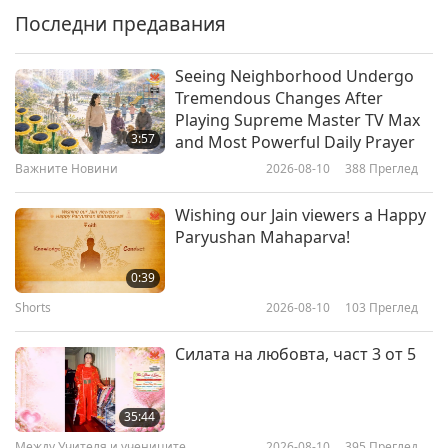
Interview with Dr. Amir Kassam,
Последни предавания
16:05
Part 1 of 2 (INT)
Планетата Земя: нашият любящ дом
2019-09-09
4246
Преглед
Seeing Neighborhood Undergo
Tremendous Changes After
Living Sustainably Off the Grid
Playing Supreme Master TV Max
3:57
and Most Powerful Daily Prayer
Важните Новини
2026-08-10
388
Преглед
14:52
Планетата Земя: нашият любящ дом
2019-08-14
8041
Преглед
Wishing our Jain viewers a Happy
Paryushan Mahaparva!
Nations Declare Climate Change
as a Global Emergency Part 1 of
0:39
3: Interview with Dr. Peter Carter
Shorts
2026-08-10
103
Преглед
19:28
Планетата Земя: нашият любящ дом
2019-08-05
6281
Преглед
Силата на любовта, част 3 от 5
Melati and Isabel Wijsen: Making
Bali Plastic Bag Free
35:44
Между Учителя и учениците
2026-08-10
395
Преглед