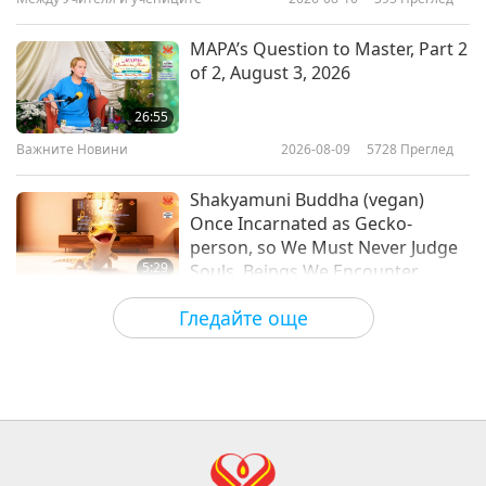
14:22
Планетата Земя: нашият любящ дом
2019-07-29
7994
Преглед
MAPA’s Question to Master, Part 2
of 2, August 3, 2026
Tiny Houses: An Eco-friendly Way
of Living
26:55
Важните Новини
2026-08-09
5728
Преглед
19:22
Планетата Земя: нашият любящ дом
2019-07-01
8309
Преглед
Shakyamuni Buddha (vegan)
Once Incarnated as Gecko-
person, so We Must Never Judge
5:29
Souls, Beings We Encounter
Важните Новини
2026-08-09
723
Преглед
Гледайте още
Frozen broccoli cooks beautifully
in the air fryer without needing to
be thawed first.
1:43
Важните Новини
2026-08-09
338
Преглед