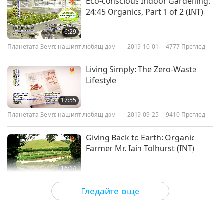
Eco-conscious Indoor Gardening:
24:45 Organics, Part 1 of 2 (INT)
6:29
Планетата Земя: нашият любящ дом
2019-10-01
4777
Преглед
Living Simply: The Zero-Waste
Lifestyle
17:55
Планетата Земя: нашият любящ дом
2019-09-25
9410
Преглед
Giving Back to Earth: Organic
Farmer Mr. Iain Tolhurst (INT)
16:14
Планетата Земя: нашият любящ дом
2019-09-18
4523
Преглед
Гледайте още
Conservation Agriculture -
Growing into a Brighter Future: