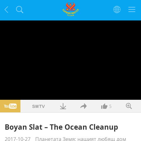
5
Boyan Slat – The Ocean Cleanup
2017-10-27
Планетата Земя: нашият любящ дом