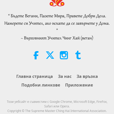
Пророчество част 413 –
Събуждане на истинската
Любов със Спасителя, за да
“ Бъдете Вегани, Пазете Мира, Правете Добри Дела.
32:19
разсеем бедствията
Намерете си Учител, ако искате да се завърнете у Дома.
Поредица за древните предсказания
2026-08-09
829
Преглед
”
за нашата планета
~ Върховният Учител Чинг Хай (веган)
Силата на любовта, част 2 от 5
32:43
Между Учителя и учениците
2026-08-09
823
Преглед
Hopefully, Those Who Are Still
Главна страница
За нас
За връзка
Asleep and Waiting for Lord Jesus
Подобни линкове
Приложение
Will Know That He Is Already Here
3:05
and May Be Seen on Supreme
Master Television
Важните Новини
2026-08-08
1085
Преглед
Този уебсайт е съвместим с Google Chrome, Microsoft Edge, FireFox,
Safari или Opera.
Важните Новини
Copyright © The Supreme Master Ching Hai International Association.