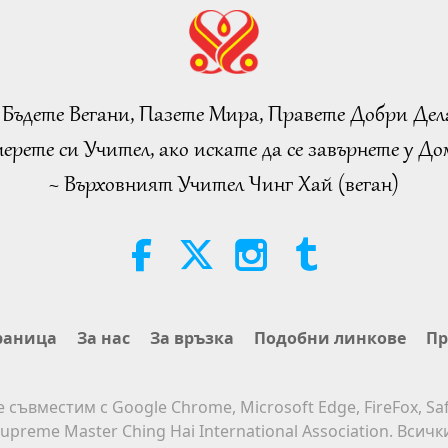
 Бъдете Вегани, Пазете Мира, Правете Добри Дел
ерете си Учител, ако искате да се завърнете у Дом
~ Върховният Учител Чинг Хай (веган)
раница
За нас
За връзка
Подобни линкове
Пр
е съвместим с Google Chrome, Microsoft Edge, FireFox, Saf
upreme Master Ching Hai International Association. Всич