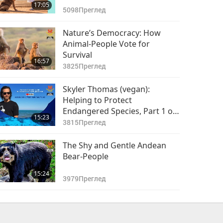
17:05
5098
Преглед
Nature’s Democracy: How
Animal-People Vote for
Survival
16:57
3825
Преглед
Skyler Thomas (vegan):
Helping to Protect
Endangered Species, Part 1 of
15:23
2
3815
Преглед
The Shy and Gentle Andean
Bear-People
15:24
3979
Преглед