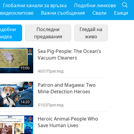
Глобални канали за връзка
Подобни линкове
 видеоклипове
Важни съобщения
Свали
Езици
одобни
Последни
Гледай на
видеа
предавания
живо
Sea Pig-People: The Ocean’s
Vacuum Cleaners
15:00
4057
Преглед
Patron and Magawa: Two
Mine-Detection Heroes
14:20
5102
Преглед
Heroic Animal-People Who
Save Human Lives