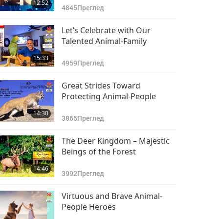
12:52
4845
Преглед
Let’s Celebrate with Our
Talented Animal-Family
15:33
4959
Преглед
Great Strides Toward
Protecting Animal-People
14:30
3865
Преглед
The Deer Kingdom – Majestic
Beings of the Forest
14:46
3992
Преглед
Virtuous and Brave Animal-
People Heroes