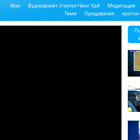
Max
Върховният Учител Чинг Хай
Медитация
Теми
Предавания
кратки
П