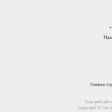
“
Нам
Главна ст
Този уебсайт 
Copyright © The S