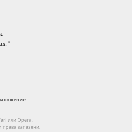
а.
а. ”
иложение
ari или Opera.
ки права запазени.