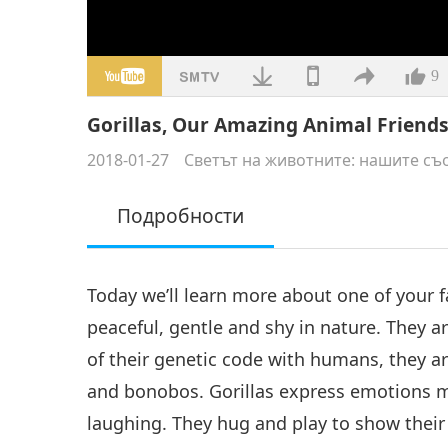
9
Gorillas, Our Amazing Animal Friend
2018-01-27
Светът на животните: нашите съ
Подробности
Today we’ll learn more about one of your fa
peaceful, gentle and shy in nature. They a
of their genetic code with humans, they a
and bonobos. Gorillas express emotions mu
laughing. They hug and play to show their 