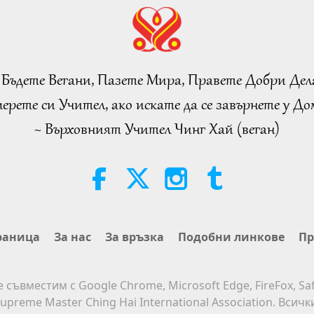
 Бъдете Вегани, Пазете Мира, Правете Добри Дел
ерете си Учител, ако искате да се завърнете у Дом
~ Върховният Учител Чинг Хай (веган)
раница
За нас
За връзка
Подобни линкове
Пр
е съвместим с Google Chrome, Microsoft Edge, FireFox, Saf
upreme Master Ching Hai International Association. Всич