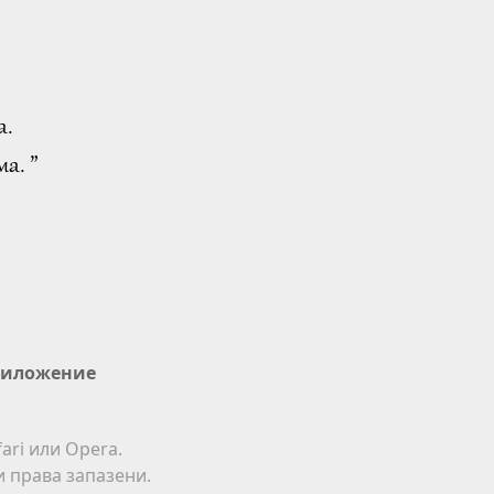
а.
а. ”
иложение
ari или Opera.
ки права запазени.