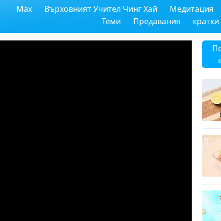
Max
Върховният Учител Чинг Хай
Медитация
Теми
Предавания
кратки
П