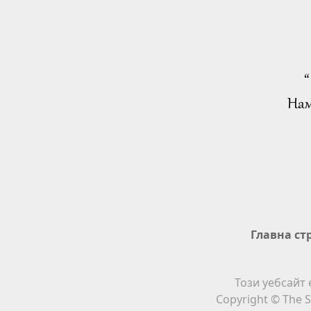
“
Нам
Главна ст
Този уебсайт 
Copyright © The S