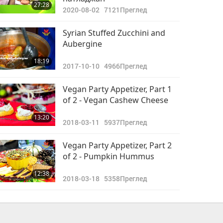
27:28
2020-08-02
7121
Преглед
Syrian Stuffed Zucchini and
Aubergine
18:19
2017-10-10
4966
Преглед
Vegan Party Appetizer, Part 1
of 2 - Vegan Cashew Cheese
13:20
2018-03-11
5937
Преглед
Vegan Party Appetizer, Part 2
of 2 - Pumpkin Hummus
12:38
2018-03-18
5358
Преглед