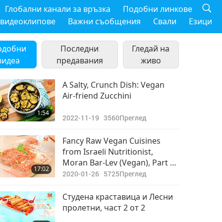
Глобални канали за връзка
Подобни линкове
 видеоклипове
Важни съобщения
Свали
Езици
одобни
Последни
Гледай на
видеа
предавания
живо
A Salty, Crunch Dish: Vegan
Air-friend Zucchini
1:54
2022-11-19
3560
Преглед
Fancy Raw Vegan Cuisines
from Israeli Nutritionist,
Moran Bar-Lev (Vegan), Part 1
17:02
of 2 - Zucchini Lasagne with
2020-01-26
5725
Преглед
Tomato Sauce and Macadamia
Nut Sauce
Студена краставица и Лесни
пролетни, част 2 от 2