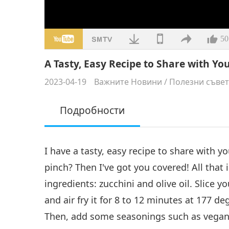
50
A Tasty, Easy Recipe to Share with Yo
2023-04-19
Важните Новини
/
Полезни съве
Подробности
I have a tasty, easy recipe to share with y
pinch? Then I've got you covered! All that i
ingredients: zucchini and olive oil. Slice yo
and air fry it for 8 to 12 minutes at 177 de
Then, add some seasonings such as vegan 