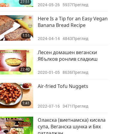
27:51
2024-05-26
5937
Преглед
Here Is a Tip for an Easy Vegan
Banana Bread Recipe
1:51
2024-04-14
4843
Преглед
Лесен домашен вегански
Ябълков ронлив сладкиш
22:40
2020-01-05
8636
Преглед
Air-fried Tofu Nuggets
1:41
2022-07-16
3471
Преглед
Олакска (виетнамска) кисела
супа, Веганска шунка и Бях
патладжан