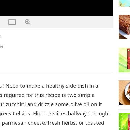
u
ти
ou! Need to make a healthy side dish in a
s required for this recipe is two simple
ur zucchini and drizzle some olive oil on it
grees Celsius. Flip the slices halfway through.
parmesan cheese, fresh herbs, or toasted