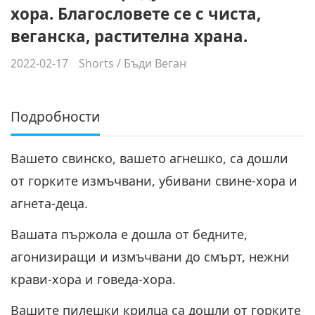
хора. Благословете се с чиста,
веганска, растителна храна.
2022-02-17
Shorts
/
Бъди Веган
Подробности
Вашето свинско, вашето агнешко, са дошли
от горките измъчвани, убивани свине-хора и
агнета-деца.
Вашата пържола е дошла от бедните,
агонизиращи и измъчвани до смърт, нежни
крави-хора и говеда-хора.
Вашите пилешки крилца са дошли от горките