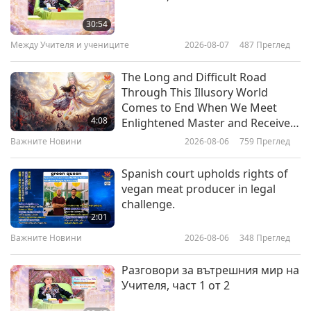
Try going vegan today.
30:54
Между Учителя и учениците
2026-08-07
487
Преглед
0:42
Shorts
2022-01-07
6302
Преглед
The Long and Difficult Road
Through This Illusory World
Животните имат дъха на живота
Comes to End When We Meet
и той им е даден от Бог.
4:08
Enlightened Master and Receive
Initiation
Важните Новини
2026-08-06
759
Преглед
0:25
Shorts
2021-11-23
7048
Преглед
Spanish court upholds rights of
vegan meat producer in legal
Няма нито едно животно на
challenge.
земята, а те са хора като вас.
2:01
Важните Новини
2026-08-06
348
Преглед
0:33
Shorts
2021-11-23
5836
Преглед
Разговори за вътрешния мир на
Учителя, част 1 от 2