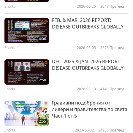
продукти от животни-хора. Благословете се с
Shorts
2026-06-25
3049
Преглед
чиста, веганска, растителна храна.
FEB. & MAR. 2026 REPORT:
За повече подробности и свободно изтегляне,
DISEASE OUTBREAKS GLOBALLY
моля, посетете SupremeMasterTV.com/be-veg
4:06
Shorts
2026-05-05
3673
Преглед
Supreme Master Ching Hai (vegan) on the
Harmful Effects of Meat
DEC. 2025 & JAN. 2026 REPORT:
DISEASE OUTBREAKS GLOBALLY
2:58
Shorts
2026-03-10
4140
Преглед
Градивни подобрения от
лидери и правителства по света
Част 1 от 5
2:55
Shorts
2023-06-02
24936
Преглед