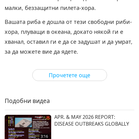
малки, беззащитни пилета-хора.
Вашата риба е дошла от тези свободни риби-
хора, плуващи в океана, докато някой ги е
хванал, оставил ги е да се задушат и да умрат,
за да можете вие да ядете.
Всичко, което използвате и не е на
растителна основа, е дошло от страдащи,
Прочетете още
убивани, измъчвани, живи, дишащи
същества.
Подобни видеа
Помислете за това. Представете си, че сте
APR. & MAY 2026 REPORT:
вие.
DISEASE OUTBREAKS GLOBALLY
И спрете да ги ядете или да използвате
3:16