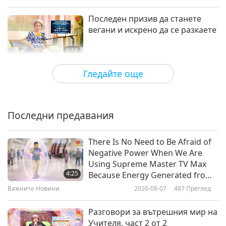
Последен призив да станете
вегани и искрено да се разкаете
0:58
Shorts
2022-08-10
48276
Преглед
Гледайте още
Топ 10 благоприятни за вегани
градове по света - Част 1 от 2
Последни предавания
3:43
Shorts
2022-08-08
18861
Преглед
There Is No Need to Be Afraid of
Negative Power When We Are
Послание от Върховния Учител
Using Supreme Master TV Max
Чинг Хай (веган) към децата
4:25
Because Energy Generated from
It Is Far More Powerful than Any
Важните Новини
2026-08-07
487
Преглед
3:28
Negative Entity
Shorts
2022-02-24
18676
Преглед
Разговори за вътрешния мир на
Учителя, част 2 от 2