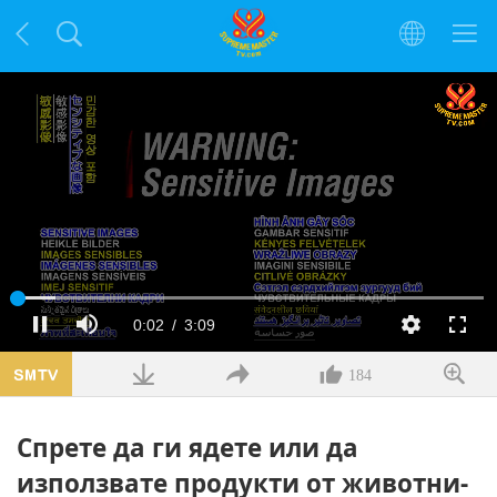
Заредено
:
9.01%
Текущо
0:02
/
Продължителност
3:09
Пауза
Без
Качество
Цял
звук
екра
време
184
Cпрете да ги ядете или да
използвате продукти от животни-