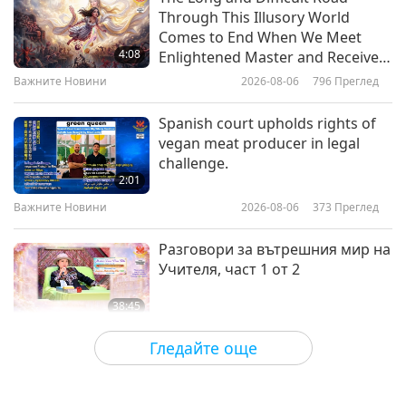
Through This Illusory World
Развитите страни срещу
Comes to End When We Meet
развиващите се страни пред
4:08
Enlightened Master and Receive
лицето на глобалното
Initiation
Важните Новини
2026-08-06
796
Преглед
2:31
затопляне
Shorts
2018-03-12
13006
Преглед
Spanish court upholds rights of
vegan meat producer in legal
Фермите за Животни: Критичен
challenge.
Проблем за Замърсяването
2:01
Важните Новини
2026-08-06
373
Преглед
1:34
Shorts
2017-10-21
6761
Преглед
Разговори за вътрешния мир на
Учителя, част 1 от 2
38:45
Между Учителя и учениците
2026-08-06
993
Преглед
Гледайте още
MAPA’s Question to Master, Part 1
of 2, August 3, 2026