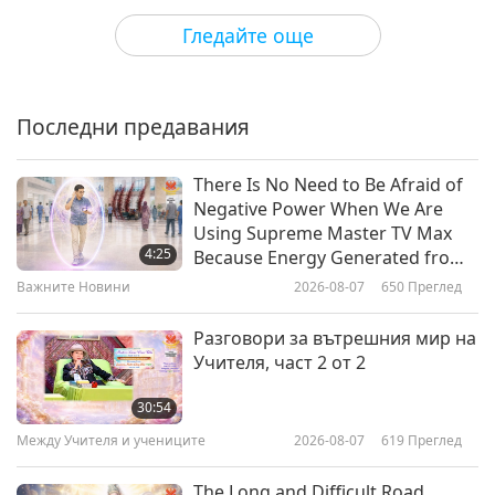
Shorts
2019-11-18
7795
Преглед
Гледайте още
Ползите от вегетарианското
хранене
Последни предавания
2:02
Shorts
2019-11-15
8026
Преглед
There Is No Need to Be Afraid of
Negative Power When We Are
Бъди Веган и нахрани света
Using Supreme Master TV Max
4:25
Because Energy Generated from
It Is Far More Powerful than Any
Важните Новини
2026-08-07
650
Преглед
1:30
Negative Entity
Shorts
2018-10-21
7831
Преглед
Разговори за вътрешния мир на
Учителя, част 2 от 2
Нашето поведение е причината
за загубата на толкова много
30:54
видове на планетата
Между Учителя и учениците
2026-08-07
619
Преглед
2:24
Shorts
2018-07-26
7883
Преглед
The Long and Difficult Road