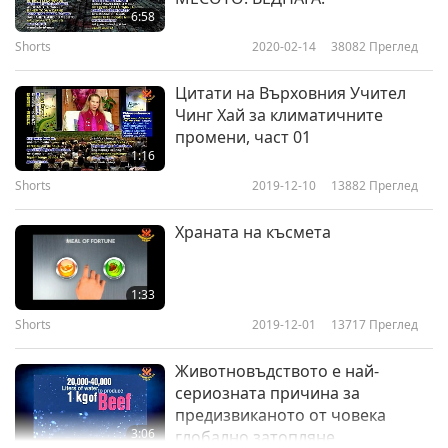
6:58
Shorts
2020-02-14
38082
Преглед
Цитати на Върховния Учител
Чинг Хай за климатичните
промени, част 01
1:16
Shorts
2019-12-10
13882
Преглед
Храната на късмета
1:33
Shorts
2019-12-01
13717
Преглед
Животновъдството е най-
сериозната причина за
предизвиканото от човека
3:06
глобално затопляне