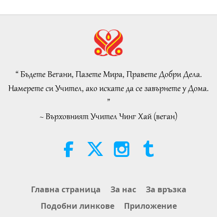
25:38
Важните Новини
2026-08-05
7741
Преглед
“Fast Charge” Is Wonderful Way
to Reconnect to GOD Within
Whenever Material World Begins
“ Бъдете Вегани, Пазете Мира, Правете Добри Дела.
3:46
to Feel Too Imposing
Намерете си Учител, ако искате да се завърнете у Дома.
Важните Новини
2026-08-05
1397
Преглед
”
~ Върховният Учител Чинг Хай (веган)
Важните Новини
38:07
Важните Новини
2026-08-05
335
Преглед
Islamic Ethics on Water:
Главна страница
За нас
За връзка
Selections from the Hadith, Part 1
Подобни линкове
Приложение
of 2
22:27