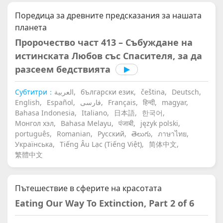
Поредица за древните предсказания за нашата
планета
Пророчество част 413 – Събуждане на
истинската Любов със Спасителя, за да
разсеем бедствията
Субтитри：
العربية,
български език,
čeština,
Deutsch,
English,
Español,
فارسی,
Français,
हिन्दी,
magyar,
Bahasa Indonesia,
Italiano,
日本語,
한국어,
Монгол хэл,
Bahasa Melayu,
पंजाबी,
język polski,
português,
Romanian,
Русский,
తెలుగు,
ภาษาไทย,
Українська,
Tiếng Âu Lạc (Tiếng Việt),
简体中文,
繁體中文
Пътешествие в сферите на красотата
Eating Our Way To Extinction, Part 2 of 6