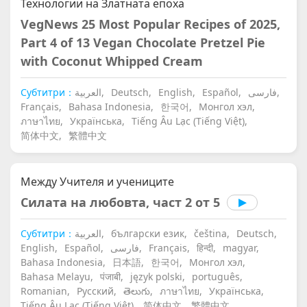
Технологии на Златната епоха
VegNews 25 Most Popular Recipes of 2025,
Part 4 of 13 Vegan Chocolate Pretzel Pie
with Coconut Whipped Cream
Субтитри：
العربية,
Deutsch,
English,
Español,
فارسی,
Français,
Bahasa Indonesia,
한국어,
Монгол хэл,
ภาษาไทย,
Українська,
Tiếng Âu Lạc (Tiếng Việt),
简体中文,
繁體中文
Между Учителя и учениците
Силата на любовта, част 2 от 5
Субтитри：
العربية,
български език,
čeština,
Deutsch,
English,
Español,
فارسی,
Français,
हिन्दी,
magyar,
Bahasa Indonesia,
日本語,
한국어,
Монгол хэл,
Bahasa Melayu,
पंजाबी,
język polski,
português,
Romanian,
Русский,
తెలుగు,
ภาษาไทย,
Українська,
Tiếng Âu Lạc (Tiếng Việt),
简体中文,
繁體中文