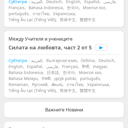
Субтитри：
العربية,
Deutsch,
English,
Español,
فارسی,
Français,
Bahasa Indonesia,
한국어,
Монгол хэл,
português,
ภาษาไทย,
Українська,
Tiếng Âu Lạc (Tiếng Việt),
简体中文,
繁體中文
Между Учителя и учениците
Силата на любовта, част 2 от 5
Субтитри：
العربية,
български език,
čeština,
Deutsch,
English,
Español,
فارسی,
Français,
हिन्दी,
magyar,
Bahasa Indonesia,
日本語,
한국어,
Монгол хэл,
Bahasa Melayu,
पंजाबी,
język polski,
português,
Romanian,
Русский,
తెలుగు,
ภาษาไทย,
Українська,
Tiếng Âu Lạc (Tiếng Việt),
简体中文,
繁體中文
Важните Новини