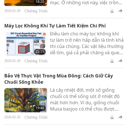
18:20
mạc. Ở những nơi này, việc trồng
cây, phục hồi đất đai và tiết kiệm
Chương Trình
2026-02-28
nước dễ dàng hơn. Những nỗ lực
này được gọi là “phủ xanh sa
Máy Lọc Không Khí Tự Làm Tiết Kiệm Chi Phí
mạc”.
Điều làm cho máy lọc không khí
tự làm trở nên hấp dẫn là tính khả
thi của chúng. Các vật liệu thường
25:15
dễ tìm, giá cả phải chăng và quen
thuộc. Nhiều thiết kế sử dụng các
Chương Trình
2026-02-28
vật dụng mà mọi người đã có sẵn
trong nhà hoặc có thể mua tại địa
Bảo Vệ Thực Vật Trong Mùa Đông: Cách Giữ Cây
phương mà không cần thiết bị
Chuối Sống Khỏe
đặc biệt.
Là cây nhiệt đới, một số giống
chuối có thể sống sót ở nhiệt độ
mát hơn hơn. Ví dụ, giống chuối
19:46
Musa basjoo có thể chịu được
nhiệt độ xuống đến khoảng 12 độ
Chương Trình
2026-02-26
C, nhưng hầu hết các giống khác
cần được giữ ấm trong mùa