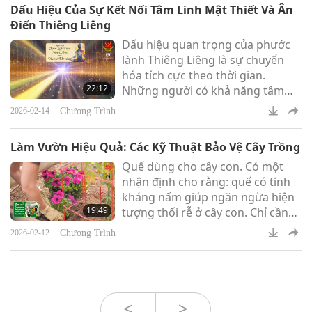
Dấu Hiệu Của Sự Kết Nối Tâm Linh Mật Thiết Và Ân
đông.
Điển Thiêng Liêng
Dấu hiệu quan trọng của phước
lành Thiêng Liêng là sự chuyển
hóa tích cực theo thời gian.
22:12
Những người có khả năng tâm
linh thường phát triển về sự kiên
Chương Trình
2026-02-14
nhẫn, trí huệ và sự cân bằng cảm
xúc. Những thói quen cũ dần dần
Làm Vườn Hiệu Quả: Các Kỹ Thuật Bảo Vệ Cây Trồng
biến mất và những sức mạnh mới
Quế dùng cho cây con. Có một
xuất hiện.
nhận định cho rằng: quế có tính
kháng nấm giúp ngăn ngừa hiện
19:49
tượng thối rễ ở cây con. Chỉ cần
rắc một ít lên đất khi trồng. Đúng
Chương Trình
2026-02-12
hay sai? Điều này hoàn toàn
đúng.
<
>