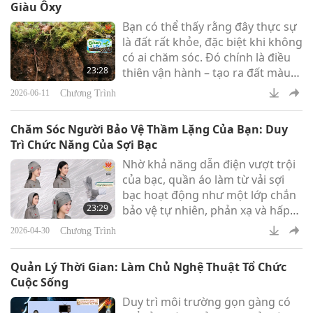
Giàu Ôxy
Bạn có thể thấy rằng đây thực sự
là đất rất khỏe, đặc biệt khi không
có ai chăm sóc. Đó chính là điều
23:28
thiên vận hành – tạo ra đất màu
mỡ một cách tự nhiên.
Chương Trình
2026-06-11
Chăm Sóc Người Bảo Vệ Thầm Lặng Của Bạn: Duy
Trì Chức Năng Của Sợi Bạc
Nhờ khả năng dẫn điện vượt trội
của bạc, quần áo làm từ vải sợi
bạc hoạt động như một lớp chắn
23:29
bảo vệ tự nhiên, phản xạ và hấp
thụ sóng điện từ (EMF) để bảo vệ
Chương Trình
2026-04-30
cơ thể bạn. Trong thế giới kết nối
kỹ thuật số liên tục, quần áo sợi
Quản Lý Thời Gian: Làm Chủ Nghệ Thuật Tổ Chức
bạc đóng vai trò như một lớp
Cuộc Sống
chắn nhẹ nhàng và tinh tế.
Duy trì môi trường gọn gàng có