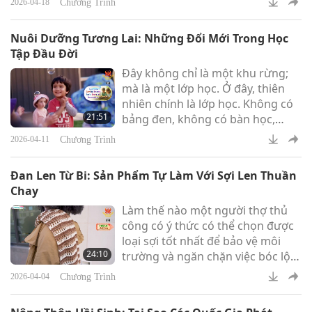
Chương Trình
2026-04-18
một trạng thái mà nhiều người tu
hành cho là tương tự như sự
Nuôi Dưỡng Tương Lai: Những Đổi Mới Trong Học
nhận thức tĩnh lặng được trau dồi
Tập Đầu Đời
qua thiền định. Ngược lại, việc
Đây không chỉ là một khu rừng;
tiêu thụ những thực phẩm chứa
mà là một lớp học. Ở đây, thiên
nhiều năng lượng nặng nề hoặc
nhiên chính là lớp học. Không có
đầy sợ hãi có thể khiến chúng ta
21:51
bảng đen, không có bàn học,
cảm thấy uể oải và kiệt sứ
cũng không có ánh đèn huỳnh
Chương Trình
2026-04-11
quang. Mô hình trường học rừng
là một thử nghiệm mang tính đột
Đan Len Từ Bi: Sản Phẩm Tự Làm Với Sợi Len Thuần
phá đang tạo ra những kết quả
Chay
mang tính chuyển đổi. Môi
Làm thế nào một người thợ thủ
trường độc đáo này giúp trẻ phát
công có ý thức có thể chọn được
triển tính hiếu kỳ, sáng tạo, khả
loại sợi tốt nhất để bảo vệ môi
năng thích nghi và tình yêu thiên
24:10
trường và ngăn chặn việc bóc lột,
nhiên.
ngược đãi các bạn động vật mà
Chương Trình
2026-04-04
không làm giảm chất lượng hoặc
kiểu dáng?