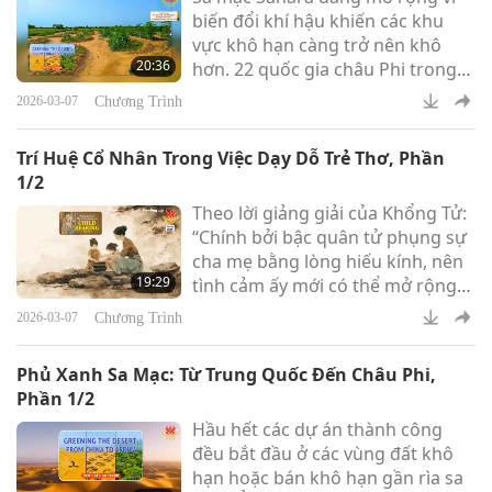
biến đổi khí hậu khiến các khu
vực khô hạn càng trở nên khô
20:36
hơn. 22 quốc gia châu Phi trong
khu vực Sahel đang hợp tác cùng
Chương Trình
2026-03-07
nhau trong một nỗ lực phục hồi
đất đai được gọi là Bức Tường
Trí Huệ Cổ Nhân Trong Việc Dạy Dỗ Trẻ Thơ, Phần
Xanh Vĩ Đại.
1/2
Theo lời giảng giải của Khổng Tử:
“Chính bởi bậc quân tử phụng sự
cha mẹ bằng lòng hiếu kính, nên
19:29
tình cảm ấy mới có thể mở rộng
đối với quân vương, trở thành
Chương Trình
2026-03-07
trung nghĩa. Cũng chính bởi họ
phụng sự huynh trưởng bằng sự
Phủ Xanh Sa Mạc: Từ Trung Quốc Đến Châu Phi,
cung kính, nên tình cảm ấy mới có
Phần 1/2
thể mở rộng đối với hết thảy bậc
Hầu hết các dự án thành công
trưởng thượng, trở thành thuận
đều bắt đầu ở các vùng đất khô
phục”.
hạn hoặc bán khô hạn gần rìa sa