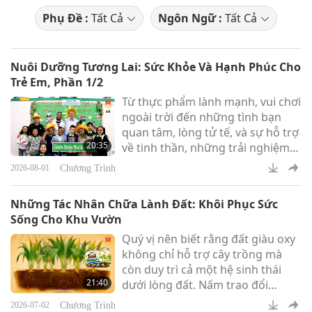
Phụ Đề :
Tất Cả
Ngôn Ngữ :
Tất Cả
Nuôi Dưỡng Tương Lai: Sức Khỏe Và Hạnh Phúc Cho
Trẻ Em, Phần 1/2
Từ thực phẩm lành mạnh, vui chơi
ngoài trời đến những tình bạn
quan tâm, lòng tử tế, và sự hỗ trợ
20:35
về tinh thần, những trải nghiệm
mà trẻ em có được trong quá
Chương Trình
2026-08-01
trình trưởng thành có thể giúp
các em cảm thấy hạnh phúc hơn,
Những Tác Nhân Chữa Lành Đất: Khôi Phục Sức
khỏe mạnh hơn và tự tin hơn.
Sống Cho Khu Vườn
Quý vị nên biết rằng đất giàu oxy
không chỉ hỗ trợ cây trồng mà
còn duy trì cả một hệ sinh thái
21:40
dưới lòng đất. Nấm trao đổi
dưỡng chất với rễ cây, vi khuẩn ổn
Chương Trình
2026-07-02