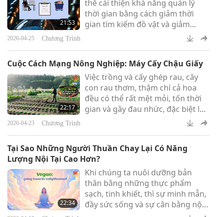
thể cải thiện khả năng quản lý
thời gian bằng cách giảm thời
21:53
gian tìm kiếm đồ vật và giảm
thiểu sự xao nhãng. Việc sắp xếp
Chương Trình
2026-04-25
và dọn dẹp không gian làm việc
có thể giúp quý vị tập trung vào
Cuộc Cách Mạng Nông Nghiệp: Máy Cấy Chậu Giấy
công việc hiệu quả hơn.
Việc trồng và cấy ghép rau, cây
con rau thơm, thậm chí cả hoa
đều có thể rất mệt mỏi, tốn thời
22:17
gian và gây đau nhức, đặc biệt là
cho đầu gối và lưng của quý vị.
Chương Trình
2026-04-23
Máy cấy bằng chậu giấy đã trở
thành một phát minh mang tính
Tại Sao Những Người Thuần Chay Lại Có Năng
cách mạng, không chỉ giúp giảm
Lượng Nội Tại Cao Hơn?
bớt những công việc tẻ nhạt mà
Khi chúng ta nuôi dưỡng bản
còn giúp quý vị trồng được nhiều
thân bằng những thực phẩm
cây hơn trong thời gian ngắn hơn
sạch, tinh khiết, thì sự minh mẫn,
và giữ cho mọi thứ được ngăn
22:34
đầy sức sống và sự cân bằng nội
nắp.
tâm sẽ dễ dàng được duy trì hơn,