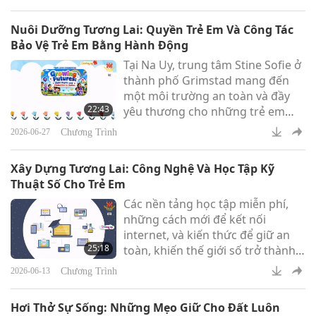
định cấu trúc đất và giun đất làm
thoáng khí cho đất một cách tự
Nuôi Dưỡng Tương Lai: Quyền Trẻ Em Và Công Tác
nhiên.
Bảo Vệ Trẻ Em Bằng Hành Động
Tại Na Uy, trung tâm Stine Sofie ở
thành phố Grimstad mang đến
một môi trường an toàn và đầy
22:43
yêu thương cho những trẻ em
từng trải qua bạo lực hoặc bị
Chương Trình
2026-06-27
ngược đãi để bắt đầu hành trình
chữa lành. Thông qua các hoạt
Xây Dựng Tương Lai: Công Nghệ Và Học Tập Kỹ
động vui chơi, sự tin tưởng và sự
Thuật Số Cho Trẻ Em
hỗ trợ đầy cảm thông, các em
Các nền tảng học tập miễn phí,
được nhẹ nhàng giúp tìm lại cảm
những cách mới để kết nối
giác bình yên, sự tự tin và cảm
internet, và kiến thức để giữ an
giác an toàn.
25:18
toàn, khiến thế giới số trở thành
một nơi tuyệt vời cho chúng em
Chương Trình
2026-06-13
để học hỏi, phát triển và vươn lên.
Hơi Thở Sự Sống: Những Mẹo Giữ Cho Đất Luôn