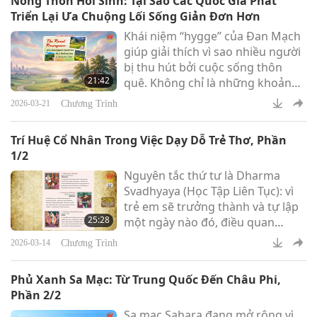
Nông Thôn Hồi Sinh: Tại Sao Các Quốc Gia Phát
Triển Lại Ưa Chuộng Lối Sống Giản Đơn Hơn
Khái niệm “hygge” của Đan Mạch
giúp giải thích vì sao nhiều người
bị thu hút bởi cuộc sống thôn
21:42
quê. Không chỉ là những khoảnh
khắc ấm cúng bên ánh nến,
Chương Trình
2026-03-21
hygge còn là việc tận hưởng
những niềm vui giản đơn và
Trí Huệ Cổ Nhân Trong Việc Dạy Dỗ Trẻ Thơ, Phần
những sự kết nối đầy ý nghĩa.
1/2
Nguyên tắc thứ tư là Dharma
Svadhyaya (Học Tập Liên Tục): vì
trẻ em sẽ trưởng thành và tự lập
25:28
một ngày nào đó, điều quan
trọng là phải vun đắp cho các em
Chương Trình
2026-03-14
đức tính học tập suốt đời nghĩa là
tri thức không gián đoạn, và tính
Phủ Xanh Sa Mạc: Từ Trung Quốc Đến Châu Phi,
tự giác.
Phần 2/2
Sa mạc Sahara đang mở rộng vì