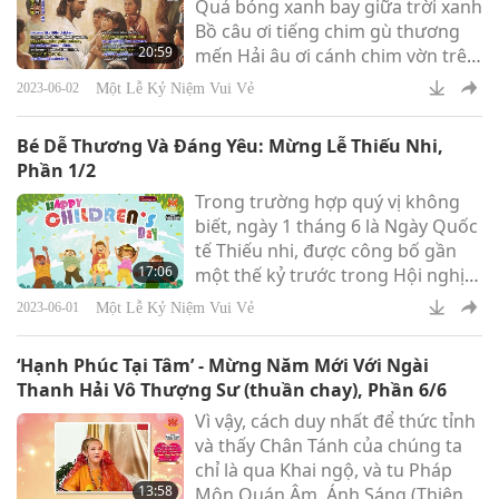
Quả bóng xanh bay giữa trời xanh
của Ngài Thanh Hải Vô Thượng
Bồ câu ơi tiếng chim gù thương
Sư (thuần chay) Kính Yêu. Vào tối
20:59
mến Hải âu ơi cánh chim vờn trên
ngày 17 tháng 5
sóng Cùng bay nào (Cùng bay
Một Lễ Kỷ Niệm Vui Vẻ
2023-06-02
nào) Cho trái đất quay Cùng bay
nào (Cùng bay nào) Cho trái đất
Bé Dễ Thương Và Đáng Yêu: Mừng Lễ Thiếu Nhi,
quay
Phần 1/2
Trong trường hợp quý vị không
biết, ngày 1 tháng 6 là Ngày Quốc
tế Thiếu nhi, được công bố gần
17:06
một thế kỷ trước trong Hội nghị
Thế giới về Phúc lợi Trẻ em ở
Một Lễ Kỷ Niệm Vui Vẻ
2023-06-01
Genève, Thụy Sĩ. Kể từ đó ngày
này được tổ chức lễ mừng ở
‘Hạnh Phúc Tại Tâm’ - Mừng Năm Mới Với Ngài
nhiều quốc gia trên khắp thế giới.
Thanh Hải Vô Thượng Sư (thuần chay), Phần 6/6
Mặc dù không phải tất cả các
Vì vậy, cách duy nhất để thức tỉnh
quốc gia đều mừng Ngày Thiếu
và thấy Chân Tánh của chúng ta
nhi trong cùng một ngày, nhưng
chỉ là qua Khai ngộ, và tu Pháp
hầu hết đều có một ngày toàn
13:58
Môn Quán Âm, Ánh Sáng (Thiên
quốc dành riêng cho thiếu nhi ch