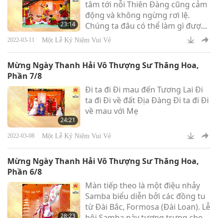
tâm tới nỗi Thiên Đàng cũng cảm
tâm linh của Ngài Thanh Hải Vô
động và không ngừng rơi lệ.
Thượng Sư và các bậc Minh Sư,
23:14
Chúng ta đâu có thể làm gì được .
Những Tiên Đoán Cổ Xư
Tuy nhiên, ở Ấn Độ người ta lại
Một Lễ Kỷ Niệm Vui Vẻ
2022-03-11
cho rằng mưa là Phước Lành. Yay!
Mừng Ngày Thanh Hải Vô Thượng Sư Thăng Hoa,
Phần 7/8
Đi ta đi Đi mau đến Tương Lai Đi
ta đi Đi về đất Địa Đàng Đi ta đi Đi
về mau với Mẹ
24:21
Một Lễ Kỷ Niệm Vui Vẻ
2022-03-08
Mừng Ngày Thanh Hải Vô Thượng Sư Thăng Hoa,
Phần 6/8
Màn tiếp theo là một điệu nhảy
Samba biểu diễn bởi các đồng tu
từ Đài Bắc, Formosa (Đài Loan). Lễ
28:23
hội Samba này tượng trưng cho