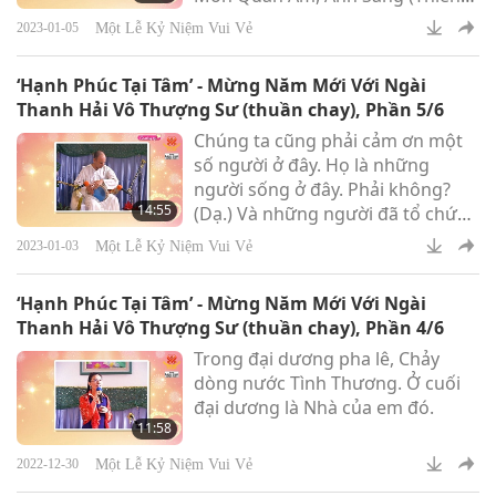
Đàng nội tại) và Âm Thanh (Thiên
Một Lễ Kỷ Niệm Vui Vẻ
2023-01-05
Đàng nội tại), mà tôi đã dạy quý
vị.
‘Hạnh Phúc Tại Tâm’ - Mừng Năm Mới Với Ngài
Thanh Hải Vô Thượng Sư (thuần chay), Phần 5/6
Chúng ta cũng phải cảm ơn một
số người ở đây. Họ là những
người sống ở đây. Phải không?
14:55
(Dạ.) Và những người đã tổ chức
tất cả các màn biểu diễn này.
Một Lễ Kỷ Niệm Vui Vẻ
2023-01-03
‘Hạnh Phúc Tại Tâm’ - Mừng Năm Mới Với Ngài
Thanh Hải Vô Thượng Sư (thuần chay), Phần 4/6
Trong đại dương pha lê, Chảy
dòng nước Tình Thương. Ở cuối
đại dương là Nhà của em đó.
11:58
Một Lễ Kỷ Niệm Vui Vẻ
2022-12-30