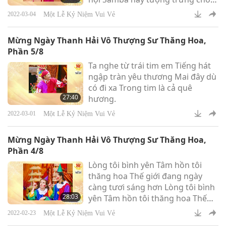
chúng ta, các đồng tu tu hành
Một Lễ Kỷ Niệm Vui Vẻ
2022-03-04
Pháp môn Quán Âm. Sau khi
được tâm ấn từ Sư Phụ, chúng ta
Mừng Ngày Thanh Hải Vô Thượng Sư Thăng Hoa,
đã được giải thoát khỏi những lo
Phần 5/8
lắng và khổ đau. Từ đó, linh hồn
Ta nghe từ trái tim em Tiếng hát
chúng ta có thể vui hưởng phúc
ngập tràn yêu thương Mai đây dù
lạc vĩnh cửu trên Thiên Đàng.
có đi xa Trong tim là cả quê
27:40
hương.
Một Lễ Kỷ Niệm Vui Vẻ
2022-03-01
Mừng Ngày Thanh Hải Vô Thượng Sư Thăng Hoa,
Phần 4/8
Lòng tôi bình yên Tâm hồn tôi
thăng hoa Thế giới đang ngày
càng tươi sáng hơn Lòng tôi bình
28:03
yên Tâm hồn tôi thăng hoa Thế
giới đang ngày càng tươi sáng
Một Lễ Kỷ Niệm Vui Vẻ
2022-02-23
hơn