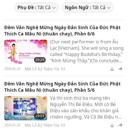
Phụ Đề :
Tất Cả
Ngôn Ngữ :
Tất Cả
Đêm Văn Nghệ Mừng Ngày Đản Sinh Của Đức Phật
Thích Ca Mâu Ni (thuần chay), Phần 6/6
(Our next performer is from Âu
Lạc [Vietnam]. She will sing a song
called “Happy Buddha’s Birthday,”
26:24
“Kính Mừng Thầy.”)(To conclude
this evening’s performances, it
Một Lễ Kỷ Niệm Vui Vẻ
2026-01-24
will be from Seoul, Korea, and the
title is: “Gangnyeong
Đêm Văn Nghệ Mừng Ngày Đản Sinh Của Đức Phật
Talchum.”)Thank you. When I first
Thích Ca Mâu Ni (thuần chay), Phần 5/6
came to Korea for a lecture, and
Và thí sinh thứ ba mang tên
after my lecture – thousands of
Nguyễn Thị Bé Điệu. Mời cô Bé
people, just about three, four
Điệu vào sân khấu cho khán giả
thousand, the first time in Busan
29:03
chiêm ngưỡng. Và Cô Bé Điệu này
– and they love
đã dự thi rất nhiều chương trình
Một Lễ Kỷ Niệm Vui Vẻ
2026-01-20