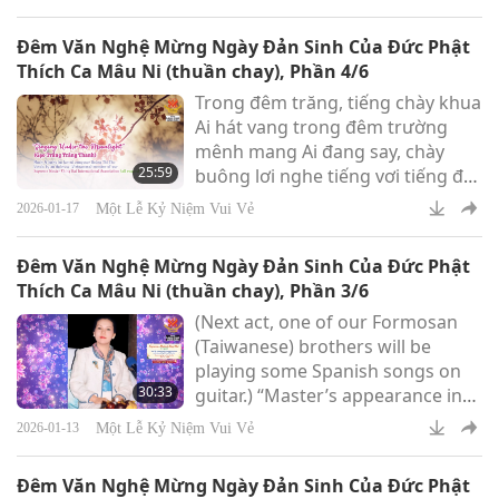
nhưng mà không bao giờ đậu
hết.
Đêm Văn Nghệ Mừng Ngày Đản Sinh Của Đức Phật
Thích Ca Mâu Ni (thuần chay), Phần 4/6
Trong đêm trăng, tiếng chày khua
Ai hát vang trong đêm trường
mênh mang Ai đang say, chày
25:59
buông lơi nghe tiếng vơi tiếng đầy
Nghe tiếng vơi tiếng đầy Ai đang
Một Lễ Kỷ Niệm Vui Vẻ
2026-01-17
đi trên đường đê Tai lắng nghe
muôn câu hò đê mê Vô đây em,
Đêm Văn Nghệ Mừng Ngày Đản Sinh Của Đức Phật
Dù trời khuya anh nhớ đưa em về,
Thích Ca Mâu Ni (thuần chay), Phần 3/6
anh nhớ đưa em về
(Next act, one of our Formosan
(Taiwanese) brothers will be
playing some Spanish songs on
30:33
guitar.) “Master’s appearance in
this world is a great Grace that
Một Lễ Kỷ Niệm Vui Vẻ
2026-01-13
God gives to us. The
compassionate great Love and
Đêm Văn Nghệ Mừng Ngày Đản Sinh Của Đức Phật
the most graceful form of