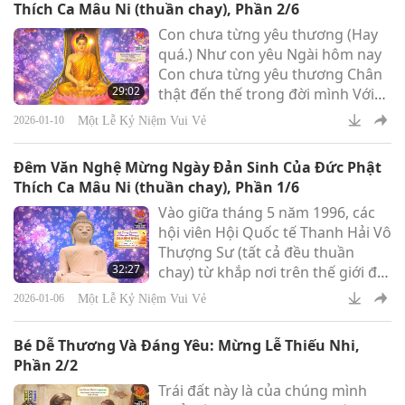
Thích Ca Mâu Ni (thuần chay), Phần 2/6
Herself.” How long have you been
Con chưa từng yêu thương (Hay
playing it? Quite good. (About 14
quá.) Như con yêu Ngài hôm nay
years.) Fourteen years? (Yes.)
Con chưa từng yêu thương Chân
Wow! You see. Look at that. To
29:02
thật đến thế trong đời mình Với
play for five minutes, it took 14
Ngài, mọi thứ không còn như
years
Một Lễ Kỷ Niệm Vui Vẻ
2026-01-10
trước, Con không còn ra khỏi nhà
nữa
Đêm Văn Nghệ Mừng Ngày Đản Sinh Của Đức Phật
Thích Ca Mâu Ni (thuần chay), Phần 1/6
Vào giữa tháng 5 năm 1996, các
hội viên Hội Quốc tế Thanh Hải Vô
Thượng Sư (tất cả đều thuần
32:27
chay) từ khắp nơi trên thế giới đã
hân hoan tề tựu tại đất nước
Một Lễ Kỷ Niệm Vui Vẻ
2026-01-06
Campuchia giàu truyền thống
tâm linh cùng tham gia thiền thất
Bé Dễ Thương Và Đáng Yêu: Mừng Lễ Thiếu Nhi,
nhằm tôn vinh ngày đản sinh của
Phần 2/2
Đức Phật Thích Ca Mâu Ni (thuần
Trái đất này là của chúng mình
chay), Ngày Lễ Mẹ và ngày sinh