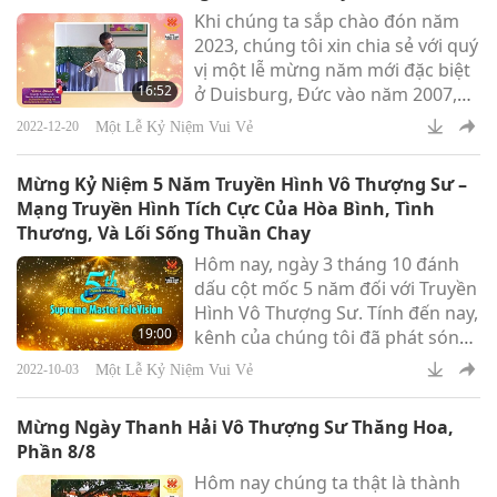
Khi chúng ta sắp chào đón năm
2023, chúng tôi xin chia sẻ với quý
vị một lễ mừng năm mới đặc biệt
16:52
ở Duisburg, Đức vào năm 2007,
một nhóm nhỏ hội viên chúng tôi
Một Lễ Kỷ Niệm Vui Vẻ
2022-12-20
ở châu Âu (tất cả đều thuần chay)
may mắn hưởng mùng một Tết
Mừng Kỷ Niệm 5 Năm Truyền Hình Vô Thượng Sư –
với Ngài Thanh Hải Vô Thượng Sư
Mạng Truyền Hình Tích Cực Của Hòa Bình, Tình
(thuần chay) kính yêu.
Thương, Và Lối Sống Thuần Chay
Hôm nay, ngày 3 tháng 10 đánh
dấu cột mốc 5 năm đối với Truyền
Hình Vô Thượng Sư. Tính đến nay,
19:00
kênh của chúng tôi đã phát sóng
liên tục 24/7 trong 1.826 ngày hay
Một Lễ Kỷ Niệm Vui Vẻ
2022-10-03
262 tuần, trình bày bản tin liên
quan hàng ngày từ khắp nơi trên
Mừng Ngày Thanh Hải Vô Thượng Sư Thăng Hoa,
thế giới, cộng với hơn 7.300
Phần 8/8
chương trình với hàng loạt các
Hôm nay chúng ta thật là thành
chủ đề, bao gồm những lời dạy