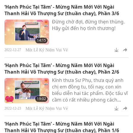
‘Hạnh Phúc Tại Tâm’ - Mừng Năm Mới Với Ngài
Thanh Hải Vô Thượng Sư (thuần chay), Phần 3/6
Đừng chờ đợi, đừng thẹn thùng.
Hãy gửi đến họ tình thương!
14:15
Một Lễ Kỷ Niệm Vui Vẻ
2022-12-27
‘Hạnh Phúc Tại Tâm’ - Mừng Năm Mới Với Ngài
Thanh Hải Vô Thượng Sư (thuần chay), Phần 2/6
Kính thưa Sư Phụ, thưa quý anh
chị em đồng tu, tối nay, con xin
biểu diễn hai tác phẩm. Độc tấu vĩ
19:02
cầm có rất nhiều phong cách
khác nhau. Một tác phẩm là của
Một Lễ Kỷ Niệm Vui Vẻ
2022-12-23
Johann Sebastian Bach. Tác phẩm
kia có tên là Niccolò Paganini –
‘Hạnh Phúc Tại Tâm’ - Mừng Năm Mới Với Ngài
Caprice No. 24.
Thanh Hải Vô Thượng Sư (thuần chay), Phần 1/6