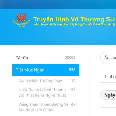
Âu Lạ
Tất Cả
20002
Tiết Mục Ngắn
1536
1 - 4 
Danh Nhân Trường Chay
12
Ngài Thanh Hải Vô Thượng
57
Ngày
Sư: Thiết Kế và Nghệ Thuật
Viếng Thăm Thiên Đường Và
47
Địa Ngục: Lời Chứng