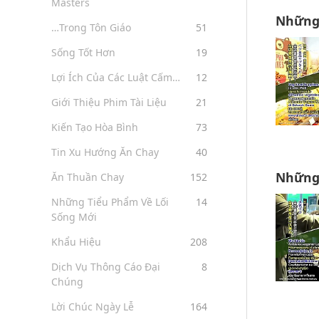
Masters
Những 
…Trong Tôn Giáo
51
Sống Tốt Hơn
19
Lợi Ích Của Các Luật Cấm…
12
Giới Thiệu Phim Tài Liệu
21
Kiến Tạo Hòa Bình
73
Tin Xu Hướng Ăn Chay
40
Những 
Ăn Thuần Chay
152
Những Tiểu Phẩm Về Lối
14
Sống Mới
Khẩu Hiệu
208
Dịch Vụ Thông Cáo Đại
8
Chúng
Lời Chúc Ngày Lễ
164