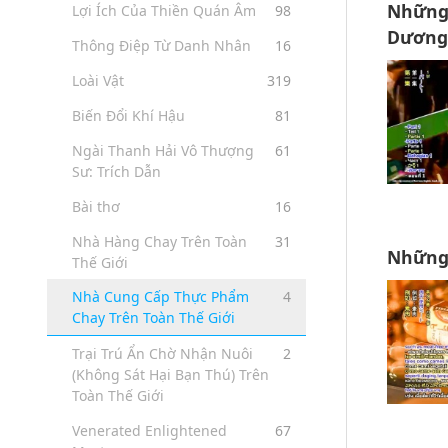
Những 
Lợi Ích Của Thiền Quán Âm
98
Dương
Thông Điệp Từ Danh Nhân
16
Loài Vật
319
Biến Đổi Khí Hậu
81
Ngài Thanh Hải Vô Thượng
61
Sư: Trích Dẫn
Bài thơ
16
Nhà Hàng Chay Trên Toàn
31
Những 
Thế Giới
Nhà Cung Cấp Thực Phẩm
4
Chay Trên Toàn Thế Giới
Trại Trú Ẩn Chờ Nhận Nuôi
2
(Không Sát Hại Bạn Thú) Trên
Toàn Thế Giới
Venerated Enlightened
67