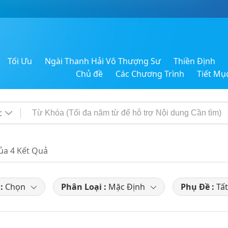
Tối Ưu
Ngài Thanh Hải Vô Thượng Sư
Thiền Định
Chủ đề
Các Chương Trình
Tiết Mụ
c
của 4 Kết Quả
 :
Chọn
Phân Loại :
Mặc Định
Phụ Đề :
Tất