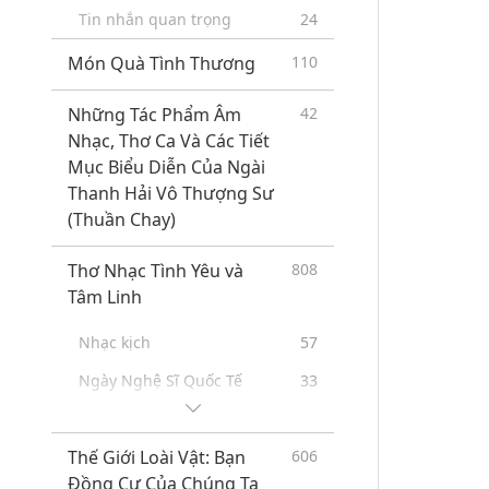
Tin nhắn quan trọng
24
Món Quà Tình Thương
110
Những Tác Phẩm Âm
42
Nhạc, Thơ Ca Và Các Tiết
Mục Biểu Diễn Của Ngài
Thanh Hải Vô Thượng Sư
(Thuần Chay)
Thơ Nhạc Tình Yêu và
808
Tâm Linh
Nhạc kịch
57
Ngày Nghệ Sĩ Quốc Tế
33
Buổi Họp Mặt Đặc Biệt Cùng
43
Ngài Thanh Hải Vô Thượng
Thế Giới Loài Vật: Bạn
606
Sư (thuần chay) Và Các Nghệ
Đồng Cư Của Chúng Ta
Sĩ Trân Quý