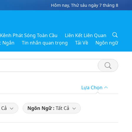
Hôm nay, Thứ sáu ngày 7 tháng 8
Kênh Phát Sóng Toàn Cầu
Liên Kết Liên Quan
c Ngắn
Tin nhắn quan trọng
Tải Về
Ngôn ngữ
Lựa Chọn
 Cả
Ngôn Ngữ :
Tất Cả