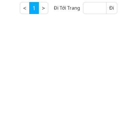
<
1
>
Đi Tới Trang
Đi