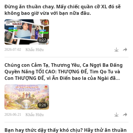
Đừng ăn thuần chay. Mấy chiếc quần cỡ XL đó sẽ
không bao giờ vừa với bạn nữa đâu.
0:27
Khẩu Hiệu
2026-07-02
Chúng con Cảm Tạ, Thương Yêu, Ca Ngợi Ba Đấng
Quyền Năng TỐI CAO: THƯỢNG ĐẾ, Tim Qo Tu và
Con THƯỢNG ĐẾ, vì Ân Điển bao la của Ngài đã
thăng hoa tất cả linh hồn lên tầng tâm thức cao
hơn. Để chúng con thể hiện Chân Tánh đầy từ bi và
đạo đức của mình, xứng đáng là con cái của
Thượng Đế.
0:26
Khẩu Hiệu
2026-06-21
Bạn hay thức dậy thấy khó chịu? Hãy thử ăn thuần