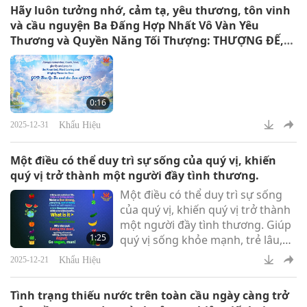
Hãy luôn tưởng nhớ, cảm tạ, yêu thương, tôn vinh
và cầu nguyện Ba Đấng Hợp Nhất Vô Vàn Yêu
Thương và Quyền Năng Tối Thượng: THƯỢNG ĐẾ,
Tim Qo Tu và Con THƯỢNG ĐẾ
0:16
Khẩu Hiệu
2025-12-31
Một điều có thể duy trì sự sống của quý vị, khiến
quý vị trở thành một người đầy tình thương.
Một điều có thể duy trì sự sống
của quý vị, khiến quý vị trở thành
một người đầy tình thương. Giúp
1:25
quý vị sống khỏe mạnh, trẻ lâu,
tiết kiệm tiền bạc, và nâng cao
Khẩu Hiệu
2025-12-21
lòng tự trọng của chính mình…
cùng mười ngàn lợi ích khác nữa,
Tình trạng thiếu nước trên toàn cầu ngày càng trở
hữu hình lẫn vô hình. Đó là gì