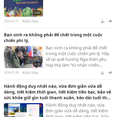
0:43
Khẩu Hiệu
2026-05-27
Bạn sinh ra không phải để chết trong một cuộc
chiến phi lý.
Bạn sinh ra không phải để chết
trong một cuộc chiến phi lý. Hãy
về lại quê hương Nga thân yêu.
1:31
Hay thà làm “tù nhân chiến
tranh”: Vì “kẻ thù” rất thân thiện
Khẩu Hiệu
2026-05-20
Rất niềm nở đón tiếp, rất khoan
dung cho đến nay!
Hành động duy nhất nào, vừa đơn giản vừa dễ
dàng, tiết kiệm thời gian, tiết kiệm tiền bạc, bảo vệ
sức khỏe giữ gìn tuổi thanh xuân, kéo dài tuổi thọ
của bạn, cứu bạn khỏi địa ngục, dẫn bạn lên Thiên
Hành động duy nhất nào, vừa
Đàng, cứu biết bao sinh linh vô tội, cứu lấy bầu
đơn giản vừa dễ dàng, tiết kiệm
không khí trong lành, cứu lấy nguồn nước tinh
thời gian, tiết kiệm tiền bạc, bảo