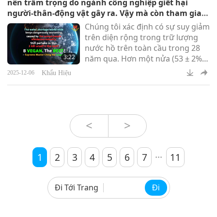
nên trầm trọng do ngành công nghiệp giết hại
Chính là những loại rau củ và trái
người-thân-động vật gây ra. Vậy mà còn tham gia
cây khiêm tốn! Tại sao cứ mãi như
vào việc giết hại chính mình và những người khác
Chúng tôi xác định có sự suy giảm
vậy: Ăn xác chết, nhìn quanh chỉ
sao? HÃY ĂN THUẦN CHAY. Đó Là TỐT NHẤT!
trên diện rộng trong trữ lượng
thấy mục rữa, trẻ cũng như già đ
nước hồ trên toàn cầu trong 28
3:22
năm qua. Hơn một nửa (53 ± 2%)
số hồ lớn đã bị mất nước đáng kể.
Khẩu Hiệu
2025-12-06
[...] Khoảng 60% các nguồn nước
ở những vùng khô hạn đã bị mất
nước đáng kể. Thực phẩm từ
động vật cần lượng nước đặc biệt
lớn. Để có một lít sữa, cần tới
<
>
khoảng 1.000 lít nước. Để có một
ki-lô-gam phô-mai cần 5.000 lít
...
nước. Và một
1
2
3
4
5
6
7
11
Đi Tới Trang
Đi