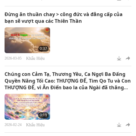
Đừng ăn thuần chay > công đức và đẳng cấp của
bạn sẽ vượt qua các Thiên Thần
0:37
Khẩu Hiệu
2026-03-05
Chúng con Cảm Tạ, Thương Yêu, Ca Ngợi Ba Đấng
Quyền Năng Tối Cao: THƯỢNG ĐẾ, Tim Qo Tu và Con
THƯỢNG ĐẾ, vì Ân Điển bao la của Ngài đã thăng
hoa tất cả linh hồn lên tầng tâm thức cao hơn. Để
chúng con thể hiện Chân Tánh đầy từ bi và đạo đức
của mình, xứng đáng là con cái của Thượng Đế.
0:19
Khẩu Hiệu
2026-02-24