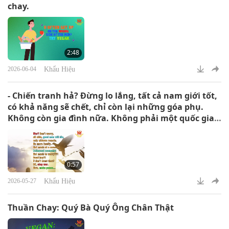
chay.
2:48
Khẩu Hiệu
2026-06-04
- Chiến tranh hả? Đừng lo lắng, tất cả nam giới tốt,
có khả năng sẽ chết, chỉ còn lại những góa phụ.
Không còn gia đình nữa. Không phải một quốc gia
tốt! Nền kinh tế sụp đổ! Không lo lắng mấy???! Tốt
hả?! Ngươi không muốn thế? Được rồi, hãy ngưng
chiến tranh. Bây giờ, GÌN GIỮ hòa bình...
0:57
Khẩu Hiệu
2026-05-27
Thuần Chay: Quý Bà Quý Ông Chân Thật