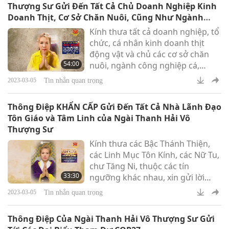
Thượng Sư Gửi Đến Tất Cả Chủ Doanh Nghiệp Kinh
điều gì đúng để làm. Quý vị phải
Doanh Thịt, Cơ Sở Chăn Nuôi, Cũng Như Ngành
bảo vệ muôn loài dưới sự che chở
Công Nghiệp Cá, Trứng, Sữa, Lông Thú, Thử Nghiệm
Kính thưa tất cả doanh nghiệp, tổ
của mình – đó là các cư dân và
Trong Phòng Thí Nghiệm, Công Nghiệp Mỹ Phẩm Và
chức, cá nhân kinh doanh thịt
loài đồng cư, mà chúng ta
Da Thuộc
động vật và chủ các cơ sở chăn
54:00
nuôi, ngành công nghiệp cá,
trứng, sữa, lông thú, thử nghiệm
Tin nhắn quan trọng
2023-03-05
trong phòng thí nghiệm, công
nghiệp mỹ phẩm và da thuộc: Xin
Thông Điệp KHẨN CẤP Gửi Đến Tất Cả Nhà Lãnh Đạo
vui lòng lưu ý, bởi vì điều này vô
Tôn Giáo và Tâm Linh của Ngài Thanh Hải Vô
cùng quan trọng đối với quý vị;
Thượng Sư
Quý vị phải biết điều này trước khi
Kính thưa các Bậc Thánh Thiện,
quá muộn – cho quý vị. Đây là bản
các Linh Mục Tôn Kính, các Nữ Tu,
án mà địa ngục sẽ dành cho quý
chư Tăng Ni, thuộc các tín
vị: … Có
33:30
ngưỡng khác nhau, xin gửi lời
chúc tốt đẹp nhất và lời cầu
Tin nhắn quan trọng
2023-03-05
nguyện khiêm cung của tôi cho
sức khỏe của các Ngài trong sự
Thông Điệp Của Ngài Thanh Hải Vô Thượng Sư Gửi
nhân từ của Thượng Đế. Dù thời