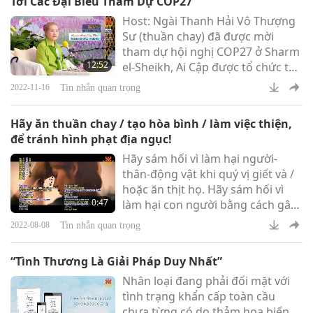
Tới Các Đại Biểu Tham Dự COP27
gian của tôi eo hẹp và quý giá, khi
Host: Ngài Thanh Hải Vô Thượng
tôi vẫn còn bế quan thiền cho Thế
Sư (thuần chay) đã được mời
Giới Thuần Chay, Thế Giới Hòa
tham dự hội nghị COP27 ở Sharm
Bình, nhưng tiếng gọi khẩn cấp
12:52
el-Sheikh, Ai Cập được tổ chức từ
của Địa Cầu và thế
ngày 5 đến ngày 18 tháng 11 năm
Tin nhắn quan trọng
2022-11-16
2022, bởi tổ chức Nền tảng Chính
sách Thuần chay Liên chính phủ.
Hãy ăn thuần chay / tạo hòa bình / làm việc thiện,
Vì Sư Phụ vẫn còn trong kỳ bế
để tránh hình phạt địa ngục!
quan thiền định để thăng hoa Địa
Hãy sám hối vì làm hại người-
Cầu quý giá của chúng ta, Ngài
thân-động vật khi quý vị giết và /
không thể tham dự. Tuy nhiên,
hoặc ăn thịt họ. Hãy sám hối vì
Ngài đã ân cần ghi lại thông điệp
0:47
làm hại con người bằng cách gây
sau gửi tới tất cả
chiến tranh. Hãy sám hối cho bất
Tin nhắn quan trọng
2022-08-08
cứ điều gì quý vị đã làm / đang
làm mà đi ngược lại lòng nhân từ
“Tình Thương Là Giải Pháp Duy Nhất”
của Thượng Đế, và / hoặc gây
Nhân loại đang phải đối mặt với
thương tổn sáng tạo của Ngài.
tình trạng khẩn cấp toàn cầu
Hãy ăn thuần chay / tạo hòa bình
chưa từng có do thảm họa biến
/ làm việc thiện, để tránh hình