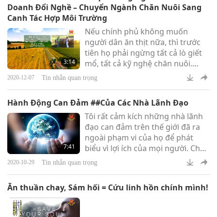
nhau và họ rất tốt với nhau và với
Doanh Đổi Nghề – Chuyển Ngành Chăn Nuôi Sang
cả con người. Và chúng ta bán,
Canh Tác Hợp Môi Trường
mua, bán, mua họ, giống như
Nếu chính phủ không muốn
chúng ta đã làm với con người
người dân ăn thịt nữa, thì trước
trước đây. Điều đó cũng không
tiên họ phải ngừng tất cả lò giết
đúng. Thế giới củ
3:14
mổ, tất cả kỹ nghệ chăn nuôi.
Đóng cửa chúng hết. Cho các chủ
Tin nhắn quan trọng
2020-12-07
kinh doanh này một số tiền trợ
cấp để họ có thể chuyển công
Hành Động Can Đảm ##Của Các Nhà Lãnh Đạo
việc đó sang loại công việc trồng
Tôi rất cảm kích những nhà lãnh
trọt khác. Bởi vì họ nói đó là nông
đạo can đảm trên thế giới đã ra
trại động vật, nên họ có thể
ngoài phạm vi của họ để phát
chuyển thành nông trại rau và
7:41
biểu vì lợi ích của mọi người. Cho
nông trại hoa quả. Họ đã có
dù công chúng không trân trọng
người, có nhân viên. Có đất v
Tin nhắn quan trọng
2020-10-29
ý tốt của họ, Trời Đất sẽ ghi nhận.
Họ sẽ được trọng thưởng sau
Ăn thuần chay, Sám hối = Cứu linh hồn chính mình!
này. Đối với những người có trí
huệ và dũng cảm như vậy, chúng
ta tích cực ủng hộ và kính trọng.