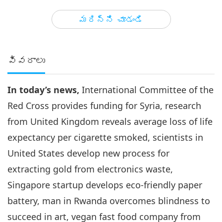
3
33:29
మరిన్ని చూడండి
గమనార్హమైన వార్తలు
2025-02-03
1871
అభిప్రాయాలు
గమనార్హమైన వార్తలు
వివరాలు
4
38:08
In today’s news,
International Committee of the
గమనార్హమైన వార్తలు
2025-02-04
1989
అభిప్రాయాలు
Red Cross provides funding for Syria, research
గమనార్హమైన వార్తలు
from United Kingdom reveals average loss of life
expectancy per cigarette smoked, scientists in
5
41:17
United States develop new process for
గమనార్హమైన వార్తలు
2025-02-05
1845
అభిప్రాయాలు
extracting gold from electronics waste,
Singapore startup develops eco-friendly paper
గమనార్హమైన వార్తలు
battery, man in Rwanda overcomes blindness to
6
succeed in art, vegan fast food company from
39:12