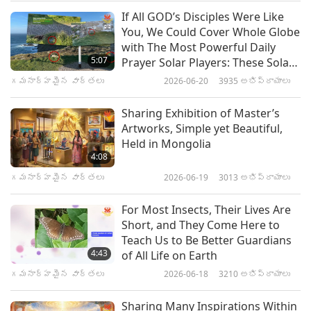
If All GOD’s Disciples Were Like
“How about this coffee mug?”
గమనార్హమైన వార్తలు
You, We Could Cover Whole Globe
with The Most Powerful Daily
“But that’s kind of cheap and cliché-looking.”
10
5:07
Prayer Solar Players: These Solar
37:47
Players Are Making Big Difference
గమనార్హమైన వార్తలు
2026-06-20
3935
అభిప్రాయాలు
“Yeah, that’s why there’s this very extravagant
and Positively Transforming
గమనార్హమైన వార్తలు
2025-02-10
1986
అభిప్రాయాలు
bag of gourmet coffee beans to go with it.”
Earth’s Energy
Sharing Exhibition of Master’s
గమనార్హమైన వార్తలు
Artworks, Simple yet Beautiful,
?!
Held in Mongolia
11
4:08
34:12
And now we have a heartline from Liam in the
గమనార్హమైన వార్తలు
2026-06-19
3013
అభిప్రాయాలు
గమనార్హమైన వార్తలు
2025-02-11
2031
అభిప్రాయాలు
United States
For Most Insects, Their Lives Are
గమనార్హమైన వార్తలు
Short, and They Come Here to
డైలీ న్యూస్ స్ట్రీమ్
Teach Us to Be Better Guardians
12
4:43
of All Life on Earth
36:51
గమనార్హమైన వార్తలు
2026-06-18
3210
అభిప్రాయాలు
గమనార్హమైన వార్తలు
2025-02-12
1901
అభిప్రాయాలు
Sharing Many Inspirations Within