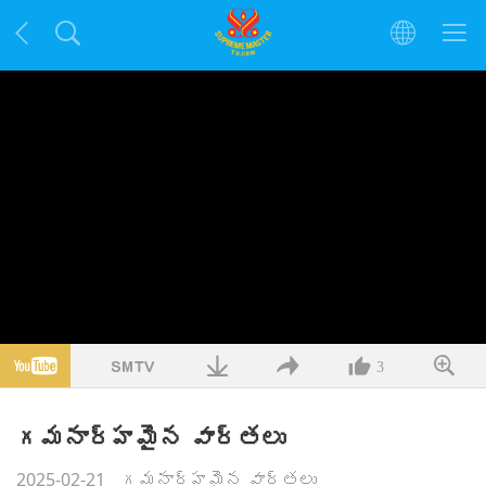
3
గమనార్హమైన వార్తలు
2025-02-21
గమనార్హమైన వార్తలు