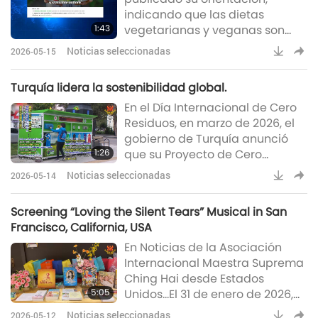
indicando que las dietas
rapidez, la Sra. Plassman se
1:43
vegetarianas y veganas son
adentra en la alcantarilla y
adecuadas para niños menores
rescata a los patitos atrapados
Noticias seleccionadas
2026-05-15
de dos años cuando están
(Tag24)
correctamente planificadas.
Turquía lidera la sostenibilidad global.
Según el Ministerio, las dietas
En el Día Internacional de Cero
pueden adaptarse mediante
Residuos, en marzo de 2026, el
una planificación cuidadosa y
gobierno de Turquía anunció
atención a los requerimientos
1:26
que su Proyecto de Cero
de hierro y vitamina B12, los
Residuos ha recuperado 90
cuales pueden cubrirse
Noticias seleccionadas
2026-05-14
millones de toneladas de
mediante suplementación.
residuos, contribuyendo con
Además, se anima a
Screening “Loving the Silent Tears” Musical in San
cerca de 8 mil millones de
Francisco, California, USA
dólares a la economía nacional.
En Noticias de la Asociación
Lanzada en 2017, la iniciativa ha
Internacional Maestra Suprema
evolucionado de un esfuerzo
Ching Hai desde Estados
nacional de reciclaje a un
5:05
Unidos…El 31 de enero de 2026,
modelo reconocido
nuestros miembros de la
internacionalmente de vida
Noticias seleccionadas
2026-05-12