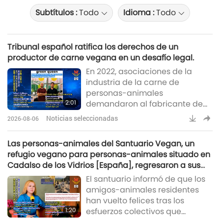
Subtítulos :
Todo
Idioma :
Todo
Tribunal español ratifica los derechos de un
productor de carne vegana en un desafío legal.
En 2022, asociaciones de la
industria de la carne de
personas-animales
2:01
demandaron al fabricante de
carne vegana Heura Foods por
Noticias seleccionadas
2026-08-06
competencia desleal,
impugnando campañas
Las personas-animales del Santuario Vegan, un
publicitarias realizadas entre
refugio vegano para personas-animales situado en
2020 y 2022 que criticaban los
Cadalso de los Vidrios [España], regresaron a sus
impactos ambientales y para la
prados el miércoles por la mañana.
El santuario informó de que los
salud de la industria de la carne
amigos-animales residentes
de personas-animales. El
han vuelto felices tras los
Tribunal de Apelación de
1:20
esfuerzos colectivos que
Barcelona determinó que las