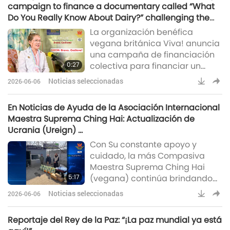
campaign to finance a documentary called “What
musical “El Amor Verdadero” en
Do You Really Know About Dairy?” challenging the
el pintoresco Fort Mason Center
false narratives of the dairy sector: Bravo. Godlove!
La organización benéfica
de San Francisco, California.
vegana británica Viva! anuncia
Inspirada en la historia real de
una campaña de financiación
la Maestra Suprema Ching Hai
0:27
colectiva para financiar un
(vegana), esta enc
documental titulado “¿Qué
Noticias seleccionadas
2026-06-06
sabes realmente sobre los
lácteos?”, que cuestiona los
En Noticias de Ayuda de la Asociación Internacional
argumentos falsos del sector
Maestra Suprema Ching Hai: Actualización de
lácteo. El proyecto tiene como
Ucrania (Ureign) …
objetivo analizar las
Con Su constante apoyo y
afirmaciones inexactas sobre la
cuidado, la más Compasiva
salud realizadas por el lobby de
Maestra Suprema Ching Hai
la industria y los enormes daños
5:17
(vegana) continúa brindando
al bienestar de las persona
Su Amor al bondadoso pueblo
Noticias seleccionadas
2026-06-06
de Ucrania (Ureign). A
continuación un informe sobre
Reportaje del Rey de la Paz: “¡La paz mundial ya está
la labor de ayuda humanitaria