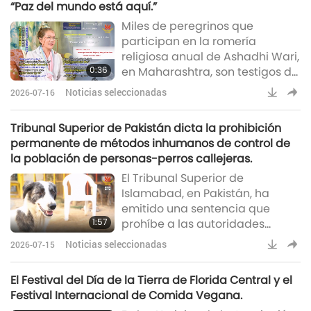
“Paz del mundo está aquí.”
Stanford, en California. El evento
Miles de peregrinos que
reunió a estudiantes,
participan en la romería
investigadores y expertos del
religiosa anual de Ashadhi Wari,
sector de más de 60
0:36
en Maharashtra, son testigos de
universidades y 14 países para
un raro halo solar que rodea al
reinventar un sistema alim
Noticias seleccionadas
2026-07-16
Sol cerca de Pune [India].
Muchos se detienen para
Tribunal Superior de Pakistán dicta la prohibición
admirar el brillante anillo de luz
permanente de métodos inhumanos de control de
mientras los ornamentados
la población de personas-perros callejeras.
palanquines que transportan
El Tribunal Superior de
las sandalias sagradas de Sant
Islamabad, en Pakistán, ha
Dnyaneshwar Maharaj y Sant
emitido una sentencia que
Tukaram Maharaj reanudan su
1:57
prohíbe a las autoridades
recorrido tras una pausa en
envenenar, disparar o matar
Noticias seleccionadas
2026-07-15
indiscriminadamente a
personas-perros callejeras en
El Festival del Día de la Tierra de Florida Central y el
la ciudad de Islamabad, y
Festival Internacional de Comida Vegana.
ordena al gobierno adoptar un