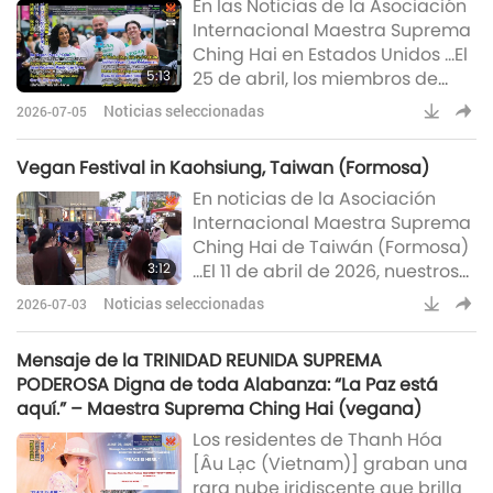
En las Noticias de la Asociación
sistema de control de la
Internacional Maestra Suprema
población humano y con base
Ching Hai en Estados Unidos …El
científica. El tribunal también
5:13
25 de abril, los miembros de
dictaminó que la eutanasia solo
nuestra Asociación en Florida
se permitirá cuando un
Noticias seleccionadas
2026-07-05
participaron en dos eventos de
veterinario cualifica
divulgación vegana en Orlando:
Vegan Festival in Kaohsiung, Taiwan (Formosa)
El Festival del Día de la Tierra de
En noticias de la Asociación
Florida Central y el Festival
Internacional Maestra Suprema
Internacional de Comida
Ching Hai de Taiwán (Formosa)
Vegana.Celebrada en el
3:12
…El 11 de abril de 2026, nuestros
pintoresco Parque del Lago Eola
miembros de la Asociación en
de Orlando, la celebració
Noticias seleccionadas
2026-07-03
Taiwán (Formosa) organizaron
el festival vegano “Un Siglo de
Mensaje de la TRINIDAD REUNIDA SUPREMA
Amor Verdadero, Apreciemos la
PODEROSA Digna de toda Alabanza: “La Paz está
Tierra” en el reconocido
aquí.” – Maestra Suprema Ching Hai (vegana)
complejo comercial Hanshin
Los residentes de Thanh Hóa
Arena de Kaohsiung. Con
[Âu Lạc (Vietnam)] graban una
motivo del Día de la Tierra, el
rara nube iridiscente que brilla
evento reunió música, arte y