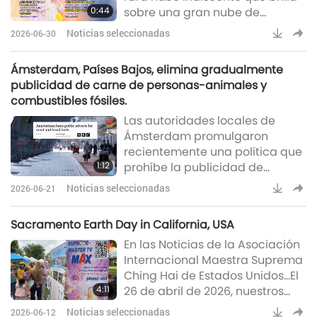
0:44
sobre una gran nube de
gastronomía ve
tormenta el 24 de junio, con
Noticias seleccionadas
2026-06-30
franjas de color azul, rosa,
amarillo y morado que
Ámsterdam, Países Bajos, elimina gradualmente
aparecen durante varios
publicidad de carne de personas-animales y
minutos antes de desvanecerse
combustibles fósiles.
(An Ninh Thủ Đô) Mensaje de la
Las autoridades locales de
TRINIDAD REUNIDA SUPREMA
Ámsterdam promulgaron
PODEROSA Digna de toda
recientemente una política que
Alabanza: “La Paz está aquí.” –
1:12
prohíbe la publicidad de
Maestra Suprema Ching Hai
alimentos derivados de carne
(vegana)
Noticias seleccionadas
2026-06-21
de personas- animales, vuelos
comerciales y vehículos a
Sacramento Earth Day in California, USA
gasolina en espacios públicos.
En las Noticias de la Asociación
Esta medida se alinea con la
Internacional Maestra Suprema
agenda climática de la ciudad
Ching Hai de Estados Unidos…El
para lograr la neutralidad de
4:11
26 de abril de 2026, nuestros
carbono para 2050 y ayudar a
miembros de la Asociación del
los residentes a reducir a la
Noticias seleccionadas
2026-06-12