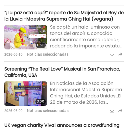
norte de California participaron
mitad su consumo de carne de
en el Día de la Tierra de
pe
“¡La paz está aquí!” reporte de Su Majestad el Rey de
Sacramento en Southside Park,
la Lluvia -Maestra Suprema Ching Hai (vegana)
California, EE.UU. El evento atrajo
Se captó un halo luminoso con
a miles de asistentes y más de
tonos del arcoíris, conocido
100 expositores, destacando la
científicamente como «gloria»,
conciencia ambiental y la
0:23
rodeando la imponente estatua
sostenibilidad.Nues
de bronce de 72 metros de la
Noticias seleccionadas
2026-06-10
Bodhisattva Quan Yin (vegana)
en la cima del Núi Bà Đen
Screening “The Real Love” Musical in San Francisco,
(Montaña de la Dama Negra)
California, USA
en Tây Ninh [Âu Lạc (Vietnam)]
En Noticias de la Asociación
(Thanh Niên)“¡La paz está aquí!”
Internacional Maestra Suprema
reporte de Su Majestad el Rey
Ching Hai, de Estados Unidos...El
de la Lluvia -Maestra Suprema
3:00
28 de marzo de 2026, los
Ching Hai (vegana)
miembros de nuestra
Noticias seleccionadas
2026-06-09
Asociación del norte de
California realizaron una
UK vegan charity Viva! announces a crowdfunding
proyección pública gratuita del