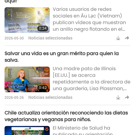
aquí!”
de marzo de 2026, hecha
Varios usuarios de redes
posible gracias a las
sociales en Âu Lạc (Vietnam)
donaciones de los miembros de
publican vídeos que muestran
nuestra Asociación y llevada a
0:24
un anillo negro flotando en el
cabo por el galardonado con el
cielo sobre la ciudad de Ho Chi
Premio Shining World a la
Noticias seleccionadas
2026-05-30
Minh y la provincia de Bình
Compasión, Alexandr
Dương (Thanh Niên)Maestra
Salvar una vida es un gran mérito para quien la
Suprema Ching Hai (vegana):
salva.
“¡Ojalá esta vez realmente
Una madre pato de Illinois
encaje y llegue más rápido!”
[EE.UU.] se acerca
Reportaje del Rey de la Paz: “¡La
repetidamente a la directora de
paz mundial ya está aquí!”
0:42
una guardería, Lisa Plassman,
en busca de ayuda, después de
Noticias seleccionadas
2026-05-26
que sus 12 patitos cayeran en
una alcantarilla. La madre guía
Chile actualiza orientación reconociendo las dietas
a Lisa hasta el lugar donde se
vegetarianas y veganas para niños.
encuentran. Como los
El Ministerio de Salud ha
bomberos estaban muy
publicado su orientación,
ocupados para responder con