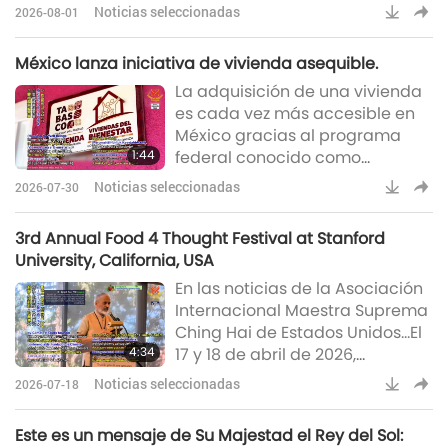
garantizaron su seguridad. Los
declaraciones de Heura est
Noticias seleccionadas
2026-08-01
incendios forestales que habían
aislado el recinto —dejando a
México lanza iniciativa de vivienda asequible.
unas 200 personas-animales
La adquisición de una vivienda
atrapadas y a las que solo se
es cada vez más accesible en
podía acceder mediante
México gracias al programa
breves visitas escoltadas por la
1:44
federal conocido como
Guardia Civil— se mantuvieron
Vivienda para el Bienestar
en la sierra de Gredos y fueron
Noticias seleccionadas
2026-07-30
(Vivienda para el Bienestar).
controlados antes de
Este motor económico nacional
3rd Annual Food 4 Thought Festival at Stanford
abre nuevas oportunidades
University, California, USA
para las familias de bajos
En las noticias de la Asociación
ingresos, en particular las
Internacional Maestra Suprema
mujeres, los pueblos indígenas,
Ching Hai de Estados Unidos…El
los grupos vulnerables y los
4:34
17 y 18 de abril de 2026,
adultos mayores. Actualmente
miembros de nuestra
se están construyendo más de
Noticias seleccionadas
2026-07-18
Asociación participaron en el
270.
tercer Festival anual Food 4
Este es un mensaje de Su Majestad el Rey del Sol:
Thought, en la Universidad de