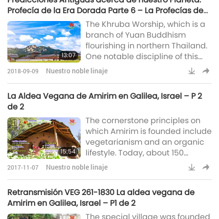
is that the unkindness toward
Profecía de la Era Dorada Parte 6 – La Profecías de
the animals in a breach of
Nostradamus,
The Khruba Worship, which is a
moral law. Morally, there is no
branch of Yuan Buddhism
doubt that it has a hardening
flourishing in northern Thailand.
effect upon the heart of man,
13:07
One notable discipline of this
which is mean
practice is to adhere to a plant-
Nuestro noble linaje
2018-09-09
based diet. Vegetarianism and
meditation are part of their
La Aldea Vegana de Amirim en Galilea, Israel – P 2
daily practice. The Khrubas
de 2
taught Buddhist teachings to
The cornerstone principles on
their students and advised
which Amirim is founded include
them to switch to a vegetarian
vegetarianism and an organic
diet.He taught the Dharma to
15:54
lifestyle. Today, about 150
the villagers, telling them to not
families live in Amirim, including
kill or c
Nuestro noble linaje
2017-11-07
many children. Many people are
in the guesthouse business or
Retransmisión VEG 261-1830 La aldea vegana de
have veg restaurants.
Amirim en Galilea, Israel – P1 de 2
The special village was founded