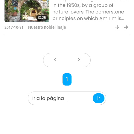
in the 1950s, by a group of
nature lovers. The cornerstone
13:25
principles on which Amirim is
founded include vegetarianism
Nuestro noble linaje
2017-10-31
and an organic lifestyle, it is
required that one be vegetarian
in order to become a
permanent resident of the
village.
<
>
1
Ir a la página
Ir