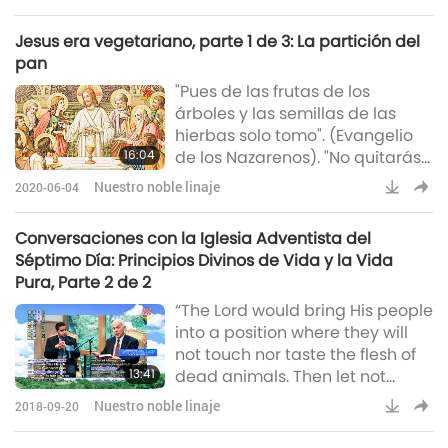
la Sombra. Por tanto, si han
hecho algo malo, no es su
Jesus era vegetariano, parte 1 de 3: La partición del
culpa. Yo no lo veo así.
pan
"Pues de las frutas de los
árboles y las semillas de las
hierbas solo tomo". (Evangelio
16:04
de los Nazarenos). "No quitarás
la vida de ninguna criatura
Nuestro noble linaje
2020-06-04
para tu placer, ni para tu
beneficio, ni la atormentarás".
Conversaciones con la Iglesia Adventista del
(Lección XLVI, 10)
Séptimo Día: Principios Divinos de Vida y la Vida
Pura, Parte 2 de 2
“The Lord would bring His people
into a position where they will
not touch nor taste the flesh of
13:41
dead animals. Then let not
these things be prescribed by
Nuestro noble linaje
2018-09-20
any physician who has a
knowledge of the truth for this