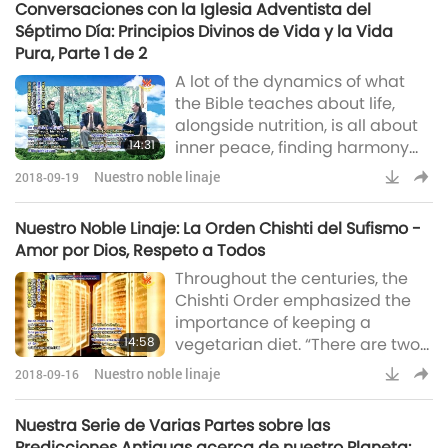
Conversaciones con la Iglesia Adventista del
time. And in a short time the milk
Séptimo Día: Principios Divinos de Vida y la Vida
of the cow will also be excluded
Pura, Parte 1 de 2
from the diet of God’s
A lot of the dynamics of what
commandment-keeping
the Bible teaches about life,
people. In a short time it will not
alongside nutrition, is all about
be safe to use anything that
14:31
inner peace, finding harmony
comes from th
between God and yourself, and I
Nuestro noble linaje
2018-09-19
think that's one of the things
that gives joy, and gives a
Nuestro Noble Linaje: La Orden Chishti del Sufismo -
meaning for living. The idea is
Amor por Dios, Respeto a Todos
that everything we do in our
Throughout the centuries, the
recreation, in our social life, in
Chishti Order emphasized the
our nutrition and diet, we must
importance of keeping a
all make the best decisions that
14:58
vegetarian diet. “There are two
will be of best benefit t
things which speak against
Nuestro noble linaje
2018-09-16
flesh-eating: one thing is that
meat, as a substance, hinders
Nuestra Serie de Varias Partes sobre las
spiritual progress, and the other
Predicciones Antiguas acerca de nuestro Planeta: