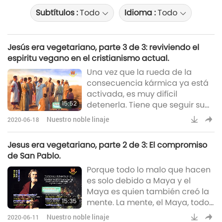
Subtítulos :
Todo
Idioma :
Todo
Jesús era vegetariano, parte 3 de 3: reviviendo el
espiritu vegano en el cristianismo actual.
Una vez que la rueda de la
consecuencia kármica ya está
activada, es muy difícil
15:52
detenerla. Tiene que seguir su
curso. SÉ VEGANO TOTAL. Es
Nuestro noble linaje
2020-06-18
como si te equivocas, vas hacia
el sur, pero en realidad querías
Jesus era vegetariano, parte 2 de 3: El compromiso
ir hacia el norte, y solo das la
de San Pablo.
vuelta y vuelves hacia el norte.
Porque todo lo malo que hacen
Cambien ahora cuando todavía
es solo debido a Maya y el
pueden. Comience una nueva
Maya es quien también creó la
vida. Prometo intervenir ante el
15:35
mente. La mente, el Maya, todo
Cielo en su nombre.
proviene del ilusorio Mundo de
Nuestro noble linaje
2020-06-11