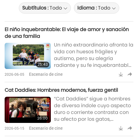
Subtítulos :
Todo
Idioma :
Todo
El niño inquebrantable: El viaje de amor y sanación
de una familia
Un niño extraordinario afronta la
vida con huesos frágiles y
autismo, pero su alegría
25:43
radiante y su fe inquebrantable
inspiran a todos los que conoce.
Escenario de cine
2026-06-05
A través de la risa, el amor y una
esperanza inquebrantable,
Cat Daddies: Hombres modernos, fuerza gentil
enseña a su familia y a todos los
“Cat Daddies” sigue a hombres
que le rodean que la verdadera
de diversa índole cuyo aspecto
fuerza no reside en la
duro o corriente contrasta con
perfección, sino en encontrar la
26:00
su afecto por los gatos,
luz en cada momento.
desafiando los estereotipos de
Escenario de cine
2026-05-15
que amar a las personas-gato