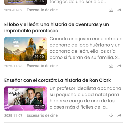
30:46
testigos de una serie de
acontecimientos que desafían
Escenario de cine
2026-01-09
toda explicación, lo que los lleva
a un apasionante viaje de
El lobo y el león: Una historia de aventuras y un
esperanza, fe inquebrantable y
improbable parentesco
un milagro que les cambia la
Cuando una joven encuentra un
vida.
cachorro de lobo huérfano y un
cachorro de león, ella los cría
26:09
como si fueran de su familia. Su
vínculo crece más allá de la
Escenario de cine
2025-11-28
imaginación – pero ¿pueden
amarlos y conservarlos juntos
Enseñar con el corazón: La historia de Ron Clark
cuando el mundo intenta
Un profesor idealista abandona
separarlos?
su pequeña ciudad natal para
hacerse cargo de una de las
22:42
clases más difíciles de la
ciudad de Nueva York. Ante la
Escenario de cine
2025-11-07
adversidad, inspira esperanza,
disciplina y transformación a