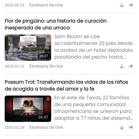
comparte con ella la mágica
Escenario de cine
2025-05-23
historia del Principito. A medida
que su vínculo se profundiza,
Flor de pingüino: una historia de curación
aprende que las cosas más
inesperada de una urraca
importantes de la vida solo se
Sam Bloom se cae
ven con el corazón, no con los
accidentalmente 20 piés desde
ojos. ¿Qué aventuras vivirá la
la azotea de un hotel dejándola
niñita a través de sus historias?
25:17
paralizada del pecho hasta
abajo. Mientras lucha por
Escenario de cine
2025-03-22
recuperarse, una urraca se
convierte en una posible fuente
Possum Trot: Transformando las vidas de los niños
de consuelo y curación.
de acogida a través del amor y la fe
En el este de Texas, 22 familias
de una pequeña comunidad
afroamericana se unieron para
26:37
adoptar a 77 niños del sistema
de acogida. Estos niños tienen
Escenario de cine
2025-02-28
graves problemas de conducta
e indecibles traumas infantiles.