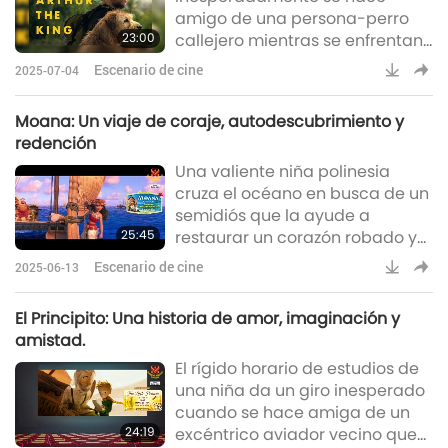
amigo de una persona-perro
23:00
callejero mientras se enfrentan
a la carrera de resistencia más
Escenario de cine
2025-07-04
dura del mundo. Unidos por la
supervivencia y el corazón, su
Moana: Un viaje de coraje, autodescubrimiento y
viaje se convierte en una
redención
historia de amistad, valentía, y
Una valiente niña polinesia
el poder de trabajo en equipo.
cruza el océano en busca de un
semidiós que la ayude a
25:45
restaurar un corazón robado y
salvar su isla. ¿Descubrirá su
Escenario de cine
2025-06-13
verdadera identidad como
buscadora de caminos? ¿Qué
El Principito: Una historia de amor, imaginación y
aventuras encontrará por el
amistad.
camino?
El rígido horario de estudios de
una niña da un giro inesperado
cuando se hace amiga de un
24:19
excéntrico aviador vecino que