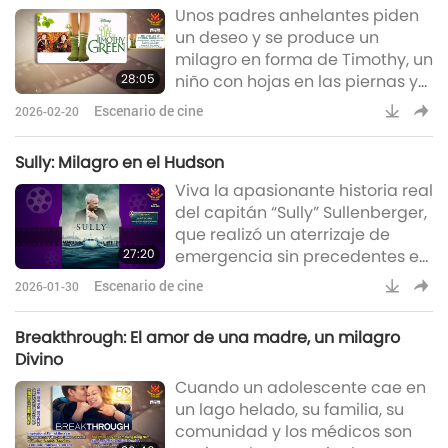
Unos padres anhelantes piden
y la fe en Dios.
un deseo y se produce un
milagro en forma de Timothy, un
28:05
niño con hojas en las piernas y
un gran corazón. Su breve y
Escenario de cine
2026-02-20
mágica vida transforma un
pueblo y nos recuerda que la
Sully: Milagro en el Hudson
paternidad se define por el
Viva la apasionante historia real
amor, no por la biología.
del capitán “Sully” Sullenberger,
que realizó un aterrizaje de
27:20
emergencia sin precedentes en
el río Hudson. Mientras las
Escenario de cine
2026-01-30
investigaciones cuestionan
cada una de sus decisiones, él
Breakthrough: El amor de una madre, un milagro
mantiene la calma y la
Divino
humildad, demostrando su
Cuando un adolescente cae en
valentía, habilidad y resistencia
un lago helado, su familia, su
humana.
comunidad y los médicos son