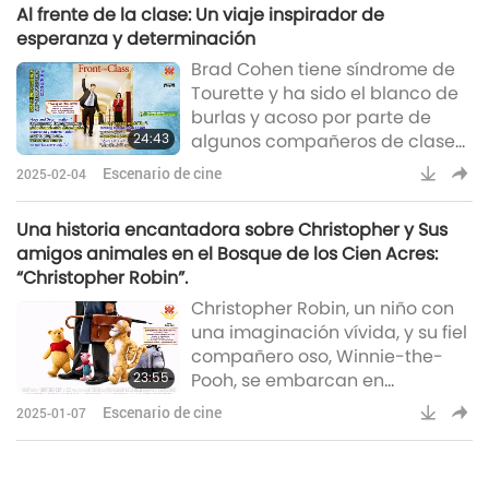
Al frente de la clase: Un viaje inspirador de
Sus luchas diarias son muy
esperanza y determinación
difíciles de superar. ¿Serán
Brad Cohen tiene síndrome de
capaces las familias de unirse y
Tourette y ha sido el blanco de
ayudarse mutuamente a
burlas y acoso por parte de
superar sus retos emocionales a
24:43
algunos compañeros de clase
través de su profunda fe
en la escuela. Sin embargo, un
espiritual y su amor
Escenario de cine
2025-02-04
director de escuela secundaria
hizo una diferencia a través de
Una historia encantadora sobre Christopher y Sus
actos de empatía y
amigos animales en el Bosque de los Cien Acres:
comprensión, inspirándolo así a
“Christopher Robin”.
convertirse en un maestro que
Christopher Robin, un niño con
no solo imparte conocimiento,
una imaginación vívida, y su fiel
sino que también fomenta la
compañero oso, Winnie-the-
esperanza, el respeto y la
23:55
Pooh, se embarcan en
comprensión en sus estu
aventuras extravagantes en el
Escenario de cine
2025-01-07
mágico Bosque de los Cien
Acres. Se les unen muchos
amigos, entre ellos Piglet, Ígor y