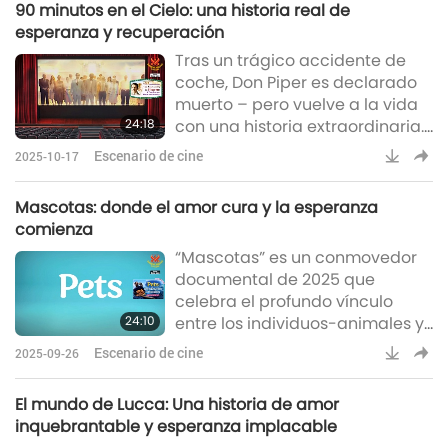
90 minutos en el Cielo: una historia real de
través de su inquebrantable
esperanza y recuperación
dedicación. Basada en una
Tras un trágico accidente de
historia real, este poderoso viaje
coche, Don Piper es declarado
muestra cómo un profesor
muerto – pero vuelve a la vida
puede cambiar
24:18
con una historia extraordinaria.
verdaderamente vidas.
Esta película explora la fe, la
Escenario de cine
2025-10-17
esperanza y el poder de los
milagros en un viaje que
Mascotas: donde el amor cura y la esperanza
desafía todas las
comienza
probabilidades.
“Mascotas” es un conmovedor
documental de 2025 que
celebra el profundo vínculo
24:10
entre los individuos-animales y
las personas que los cuidan.
Escenario de cine
2025-09-26
Alegre y emocionalmente rica,
la película combina imágenes
El mundo de Lucca: Una historia de amor
de archivo, clips virales de
inquebrantable y esperanza implacable
mascotas y entrevistas