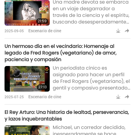
Una madre devota se embarca
personales con amantes de los
en un viaje desgarrador a
animales, rescatistas y
través de la ciencia y el espíritu,
cuidadores de todas las
21:59
buscando desesperadamente
edades.
tratamientos para la parálisis
Escenario de cine
2025-09-05
cerebral de su hijo. Su amor
desafía los límites – ¿será
Un hermoso día en el vecindario: Homenaje al
suficiente la esperanza?
legado de Fred Rogers (vegetariano) de amor,
paciencia y compasión
Un periodista cínico es
asignado para hacer un perfil
de Fred Rogers (vegetariano), el
27:13
gentil y compasivo presentador
de televisión de un
Escenario de cine
2025-07-25
emblemático programa infantil.
A través de su improbable
El Rey Arturo: Una historia de lealtad, perseverancia,
amistad, aprende profundas
y lazos inquebrantables
lecciones sobre la bondad, el
Michael, un corredor decidido,
perdón, y el poder del amor.
inesperadamente se hace