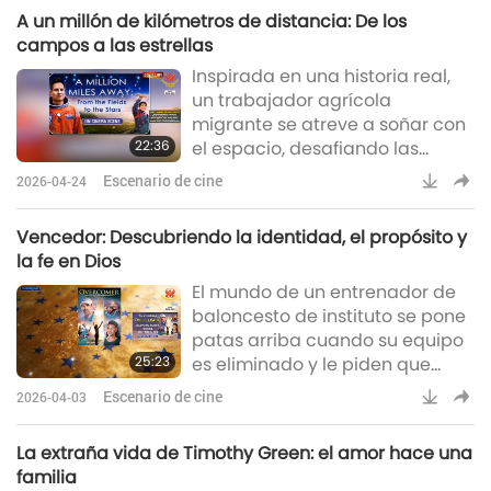
es femenino o que la ternura es
A un millón de kilómetros de distancia: De los
señal de debilidad, y
campos a las estrellas
replanteando el cuidado como
Inspirada en una historia real,
un acto de responsabilidad,
un trabajador agrícola
paciencia y fortaleza.
migrante se atreve a soñar con
22:36
el espacio, desafiando las
adversidades a lo largo de
Escenario de cine
2026-04-24
décadas de resiliencia y
persistencia, impulsado por la
Vencedor: Descubriendo la identidad, el propósito y
familia, el sacrificio y una fe
la fe en Dios
inquebrantable.
El mundo de un entrenador de
baloncesto de instituto se pone
patas arriba cuando su equipo
25:23
es eliminado y le piden que
entrene al equipo de campo a
Escenario de cine
2026-04-03
través en su lugar. A través del
viaje inesperado de un corredor,
La extraña vida de Timothy Green: el amor hace una
descubre poderosas verdades
familia
sobre la identidad, el propósito