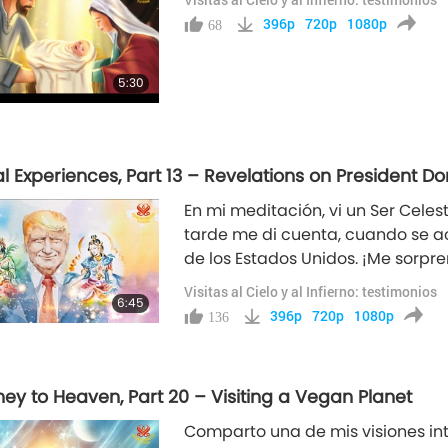
396p
720p
1080p
68
5:30
al Experiences, Part 13 – Revelations on President 
En mi meditación, vi un Ser Cele
tarde me di cuenta, cuando se ace
de los Estados Unidos. ¡Me sorpren
presidente Trump eran únicos y n
Visitas al Cielo y al Infierno: testimonios
6:45
estadounidense. Entonces, ¿por q
396p
720p
1080p
136
ney to Heaven, Part 20 – Visiting a Vegan Planet
Comparto una de mis visiones int