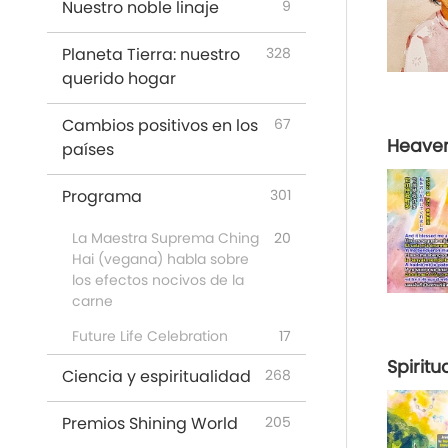
Nuestro noble linaje
9
Planeta Tierra: nuestro
328
querido hogar
Cambios positivos en los
67
Heaven
países
Programa
301
La Maestra Suprema Ching
20
Hai (vegana) habla sobre
los efectos nocivos de la
carne
Future Life Celebration
17
Spiritu
Ciencia y espiritualidad
268
Premios Shining World
205