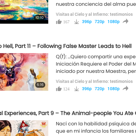
nuestra conciencia del alma puede 
esperar a que este cuerpo físico 
Visitas al Cielo y al Infierno: testimonios
10:10
Paraíso Occidental de Amitābha o
396p
720p
1080p
167
to Hell, Part 11 – Following False Master Leads to Hell
Q(f): …Quiero compartir una expe
Iniciación Requiere el Poder del 
iniciado por nuestra Maestra, pe
representaba a la Maestra. Esta 
Visitas al Cielo y al Infierno: testimonios
6:16
de lo que la Maestra nos enseñó e
396p
720p
1080p
124
ual Experiences, Part 9 – The Animal-people You A
Nací con la habilidad psíquica de
que en mi infancia los familiare