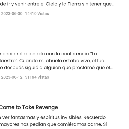
ir y venir entre el Cielo y la Tierra sin tener que
realmente muera.Tuve el honor de visitar el
2023-06-30
14410
Vistas
 “La Tierra Pura de la Felicidad Extrema
riencia relacionada con la conferencia “La
Maestro”. Cuando mi abuelo estaba vivo, él fue
ro después siguió a alguien que proclamó que él
persona dio muchas instrucciones falsas, diferente
2023-06-12
51194
Vistas
n la iniciación. Después de mirar “La Iniciación
te Come to Take Revenge
 ver fantasmas y espíritus invisibles. Recuerdo
s mayores nos pedían que comiéramos carne. Si