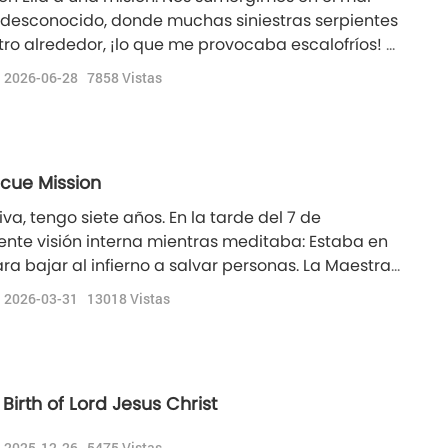
 desconocido, donde muchas siniestras serpientes
o alrededor, ¡lo que me provocaba escalofríos! Al
 océano, vimos una tapa circular de hierro negro y
2026-06-28
7858
Vistas
tmósfera sumamente inquietante… La Maestr
escue Mission
, tengo siete años. En la tarde del 7 de
iente visión interna mientras meditaba: Estaba en
ara bajar al infierno a salvar personas. La Maestra
lo; luego apareció una escalera de loto para que
2026-03-31
13018
Vistas
ierno llamado el “Infierno de la Lluv
 Birth of Lord Jesus Christ
2025-12-26
5475
Vistas