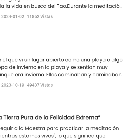
oda la vida en busca del Tao.Durante la meditación,
ental del Lapislázuli Puro, que era digno y
2024-01-02
11862
Vistas
valente correspondiente, el Paraíso Oc
 el que vi un lugar abierto como una playa o algo
opa de invierno en la playa y se sentían muy
que era invierno. Ellos caminaban y caminaban
a mirada perdida y sin objetivo. Cada vez venían
2023-10-19
49437
Vistas
e caminar. Vi algunas caras conocidas también,
a Tierra Pura de la Felicidad Extrema”
seguir a la Maestra para practicar la meditación
entras estamos vivos", lo que significa que