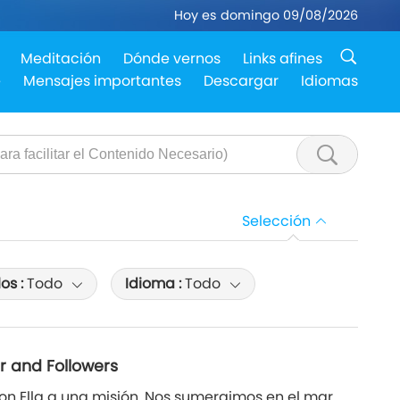
Hoy es domingo 09/08/2026
Meditación
Dónde vernos
Links afines
e
Mensajes importantes
Descargar
Idiomas
Selección
los :
Todo
Idioma :
Todo
er and Followers
on Ella a una misión. Nos sumergimos en el mar