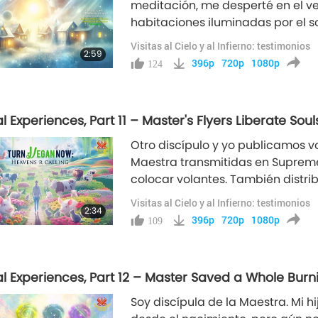
meditación, me desperté en el v
habitaciones iluminadas por el 
tierra diferente en otro planeta f
Visitas al Cielo y al Infierno: testimonios
2:59
limpio y hermoso. Y sólo había un
396p
720p
1080p
124
La llave era al
al Experiences, Part 11 – Master's Flyers Liberate Sou
Otro discípulo y yo publicamos v
Maestra transmitidas en Supreme
colocar volantes. También distrib
lugares públicos de París, casi 
Visitas al Cielo y al Infierno: testimonios
2:34
sueños, vi que cada lugar donde 
396p
720p
1080p
109
al Experiences, Part 12 – Master Saved a Whole Burni
Soy discípula de la Maestra. Mi h