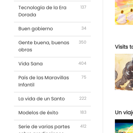
La Maestra Cuenta Chistes
70
Tecnología de la Era
137
Dorada
Buen gobierno
34
Gente buena, buenas
350
Visits
obras
Vida Sana
404
País de las Maravillas
75
Infantil
La vida de un Santo
222
Un viaj
Modelos de éxito
183
Serie de varias partes
412