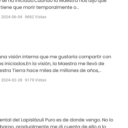
 se ha iniciado.Cuando la Maestra nos dijo que
o tiene que morir temporalmente o
ías después, mi hijo tuvo una visión interior, que
2024-06-04
9692
Vistas
estaba meditando, vi que estaba parado en una
na visión interna que me gustaría compartir con
iniciados.En la visión, la Maestra me llevó de
estra Tierra hace miles de millones de años,
te hermoso planeta. En la visión, estaba perdida
2024-02-28
9179
Vistas
 todo tipo de flora y fauna, incluidas las
ntal del Lapislázuli Puro es de donde vengo. No lo
bargo, gradualmente me di cuenta de ello a lo