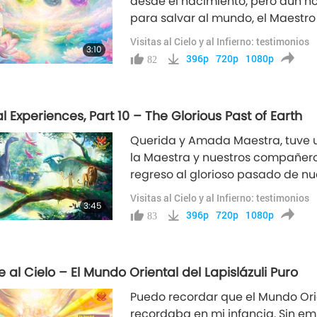
desde el nacimiento, pero aún no
para salvar al mundo, el Maestr
permanentemente, entonces unos d
Visitas al Cielo y al Infierno: testimonios
3:10
me contó así:“Un día, mientras 
396p
720p
1080p
82
al Experiences, Part 10 – The Glorious Past of Earth
Querida y Amada Maestra, tuve u
la Maestra y nuestros compañeros 
regreso al glorioso pasado de nu
cuando Dios acababa de crear es
Visitas al Cielo y al Infierno: testimonios
3:45
en un bosque. A mi lado derecho vi
396p
720p
1080p
83
e al Cielo – El Mundo Oriental del Lapislázuli Puro
Puedo recordar que el Mundo Orie
recordaba en mi infancia. Sin em