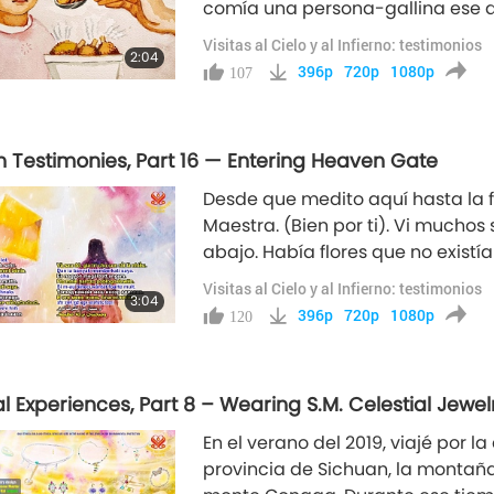
comía una persona-gallina ese dí
con odio mi cuerpo por la noche
Visitas al Cielo y al Infierno: testimonios
2:04
animales que comas, vendrán a v
396p
720p
1080p
107
hormiga o
 Testimonies, Part 16 — Entering Heaven Gate
Desde que medito aquí hasta la 
Maestra. (Bien por ti). Vi muchos
abajo. Había flores que no existía
muy brillantes. Y había estrellas 
Visitas al Cielo y al Infierno: testimonios
3:04
como rayos de luz dispuestos en
396p
720p
1080p
120
al Experiences, Part 8 – Wearing S.M. Celestial Jewel
En el verano del 2019, viajé por 
provincia de Sichuan, la montaña Z