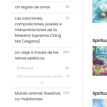
Un regalo de amor
110
Las canciones,
42
composiciones, poesía e
interpretaciones de la
Maestra Suprema Ching
Spiritu
Hai (vegana)
Un viaje a través de los
809
reinos estéticos
El Musical
57
Día Internacional del Artista
33
A Special Gathering with
43
Supreme Master Ching Hai
Spiritu
Mundo animal: Nuestros
606
(vegan) and Cherished
co-habitantes
Artists