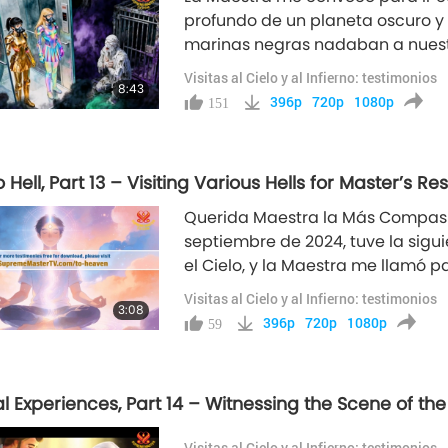
profundo de un planeta oscuro y
marinas negras nadaban a nuestr
llegar al punto más profundo del
Visitas al Cielo y al Infierno: testimonios
8:43
misteriosa que irradiaba una a
396p
720p
1080p
151
to Hell, Part 13 – Visiting Various Hells for Master’s R
Querida Maestra la Más Compasiva
septiembre de 2024, tuve la sigu
el Cielo, y la Maestra me llamó p
usó la cruz para dibujar un círcu
Visitas al Cielo y al Infierno: testimonios
3:08
yo descendiera y entrara en un inf
396p
720p
1080p
59
al Experiences, Part 14 – Witnessing the Scene of the
Visitas al Cielo y al Infierno: testimonios