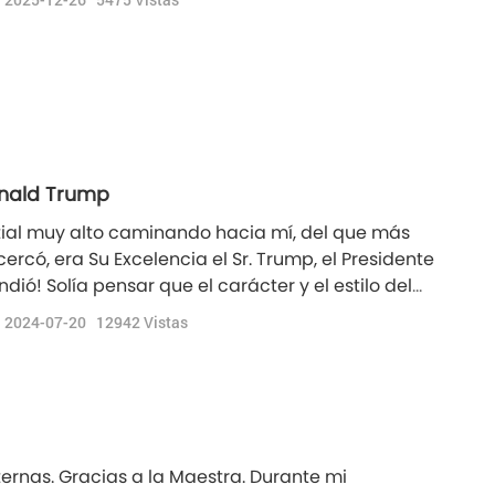
Donald Trump
stial muy alto caminando hacia mí, del que más
rcó, era Su Excelencia el Sr. Trump, el Presidente
dió! Solía pensar que el carácter y el estilo del
o yo estaba muy interesada en la política
2024-07-20
12942
Vistas
ué vino a mi reino interior? ¿Supongo que debe
ernas. Gracias a la Maestra. Durante mi