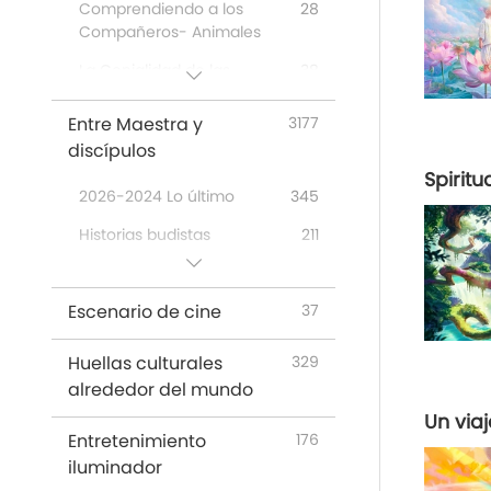
A Joyous Holiday
162
Comprendiendo a los
28
Celebration
Compañeros- Animales
Drama
38
La Genialidad de las
38
Personas- Animales
Entre Maestra y
3177
Personas- Animales
42
discípulos
Sorprendentes
Spiritu
2026-2024 Lo último
345
Historias budistas
211
El sutra Surangama
99
Escenario de cine
37
La vida del Señor Mahavira
60
Blessings: Master Meets
87
Huellas culturales
329
with Disciples, Compilation
alrededor del mundo
Retiro en Hungría 23 de
70
Un viaj
febrero - 07 de marzo de
Entretenimiento
176
2005
iluminador