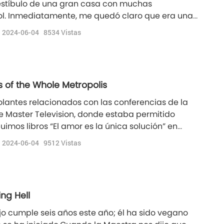
estíbulo de una gran casa con muchas
sol. Inmediatamente, me quedó claro que era una
ísico. Todo era sólido, igual que aquí, pero más
2024-06-04
8534
Vistas
a llave para todas las puertas de toda la Ciudad.
ls of the Whole Metropolis
olantes relacionados con las conferencias de la
 Master Television, donde estaba permitido
uimos libros “El amor es la única solución” en
todas las semanas, durante un año y medio.En mis
2024-06-04
9512
Vistas
se colocaban los volantes atraía las almas de
ng Hell
ijo cumple seis años este año; él ha sido vegano