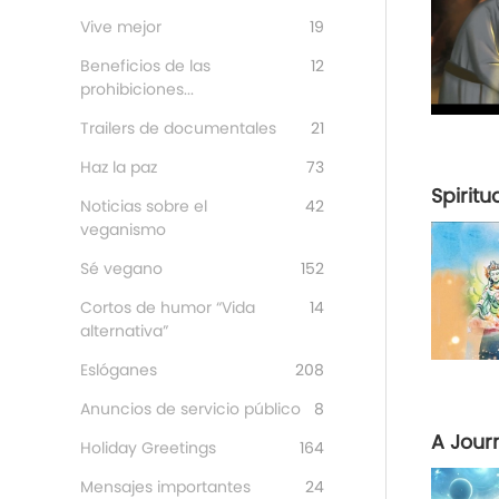
Vive mejor
19
Beneficios de las
12
prohibiciones...
Trailers de documentales
21
Haz la paz
73
Spiritu
Noticias sobre el
42
veganismo
Sé vegano
152
Cortos de humor “Vida
14
alternativa”
Eslóganes
208
Anuncios de servicio público
8
A Jour
Holiday Greetings
164
Mensajes importantes
24