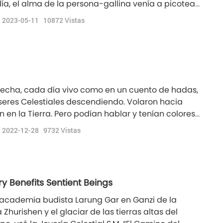
a, el alma de la persona-gallina venía a picotear
. Independientemente del tipo de personas-
2023-05-11
10872
Vistas
engarse de ti por la noche. Si matas personas-
fecha, cada día vivo como en un cuento de hadas,
 seres Celestiales descendiendo. Volaron hacia
n en la Tierra. Pero podían hablar y tenían colores
que emitían luz rosa. Y también había rayos, casi
2022-12-28
9732
Vistas
 hermosas formas, y volaban hacia mí, p
ry Benefits Sentient Beings
la academia budista Larung Gar en Ganzi de la
hurishen y el glaciar de las tierras altas del