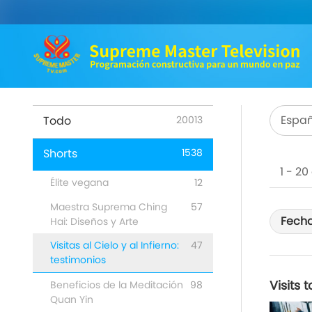
Españ
Todo
20013
Shorts
1538
1 - 2
Élite vegana
12
Maestra Suprema Ching
57
Fecha
Hai: Diseños y Arte
Visitas al Cielo y al Infierno:
47
testimonios
Visits 
Beneficios de la Meditación
98
Quan Yin