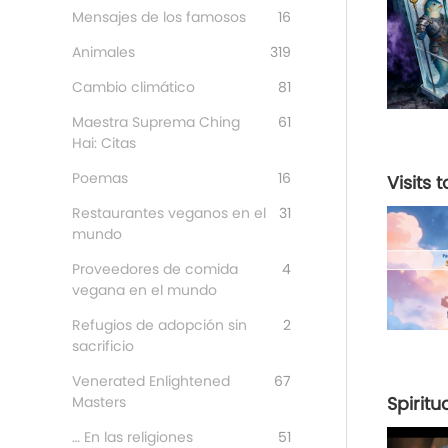
Mensajes de los famosos
16
Animales
319
Cambio climático
81
Maestra Suprema Ching
61
Hai: Citas
Poemas
16
Visits 
Restaurantes veganos en el
31
mundo
Proveedores de comida
4
vegana en el mundo
Refugios de adopción sin
2
sacrificio
Venerated Enlightened
67
Masters
Spiritu
… En las religiones
51