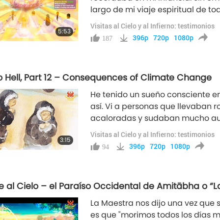
largo de mi viaje espiritual de t
mi alma ha estado en el Mundo Ori
Visitas al Cielo y al Infierno: testimonios
5:53
magnífico, muy similar a su equi
396p
720p
1080p
187
 to Hell, Part 12 – Consequences of Climate Change
He tenido un sueño consciente en
así. Vi a personas que llevaban r
acaloradas y sudaban mucho aun
en direcciones diferentes con un
Visitas al Cielo y al Infierno: testimonios
3:15
más hasta que fue casi imposibl
396p
720p
1080p
94
algun
e al Cielo – el Paraíso Occidental de Amitābha o “L
La Maestra nos dijo una vez que 
es que "morimos todos los días mi