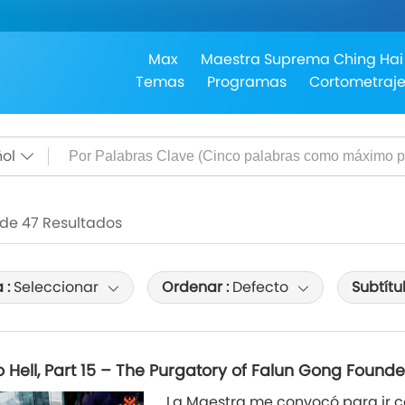
Max
Maestra Suprema Ching Hai
Temas
Programas
Cortometraj
ol
0 de 47 Resultados
 :
Seleccionar
Ordenar :
Defecto
Subtítu
to Hell, Part 15 – The Purgatory of Falun Gong Found
La Maestra me convocó para ir c