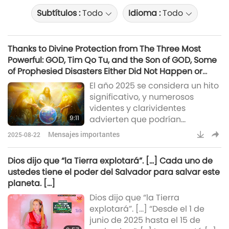
Subtítulos :
Todo
Idioma :
Todo
Thanks to Divine Protection from The Three Most
Powerful: GOD, Tim Qo Tu, and the Son of GOD, Some
of Prophesied Disasters Either Did Not Happen or
Were Minimized in Scale
El año 2025 se considera un hito
significativo, y numerosos
videntes y clarividentes
9:11
advierten que podrían
producirse catástrofes
Mensajes importantes
2025-08-22
devastadoras que acarrearían
graves consecuencias para
Dios dijo que “la Tierra explotará”. [...] Cada uno de
nuestro mundo. ¡Gripe aviar,
ustedes tiene el poder del Salvador para salvar este
epidemia, virus, terremoto,
planeta. [...]
erupción!Gracias a la
Dios dijo que “la Tierra
Protección Divina de Los Tres
explotará”. [...] “Desde el 1 de
Más Poderosos: DIOS, Tim Qo Tu
junio de 2025 hasta el 15 de
y el Hijo de DIOS, algunos de los