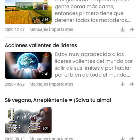
gente coma más carne,
vendemos, compramos,
entonces primero tiene que
vendemos, compramos, justo
3:14
detener todos los mataderos,
como lo hicimos antes con los
toda la industria ganadera.
humanos. E
Mensajes importantes
2020-12-07
Cerrarlos todos. Dar subsidios a
los dueños de esos negocios,
Acciones valientes de líderes
para que puedan cambiar a
Estoy muy agradecida a los
otra clase de agricultura. Dado
líderes valientes del mundo por
que dicen que esa es una
salir de sus límites y por hablar
granja animal, entonces
7:41
por el bien de todo el mundo.
pueden cambiar a una granja
Aunque el público no aprecie su
de cultivo de vegetales y frutas.
Mensajes importantes
2020-10-29
buena voluntad, el Cielo tomará
Ya tienen el personal, tienen e
nota. Y tendrán una gran
Sé vegano, Arrepiéntente = ¡Salva tu alma!
recompensa en el más allá. A
estas personas sabias y
valientes, les ofrecemos pleno
apoyo y respeto. Rezamos para
1:21
que el Cielo les dé más
fortaleza, más sabiduría, para
Mensajes importantes
2020-05-10