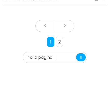
llevar a ca
<
>
1
2
Ir a la página
Ir