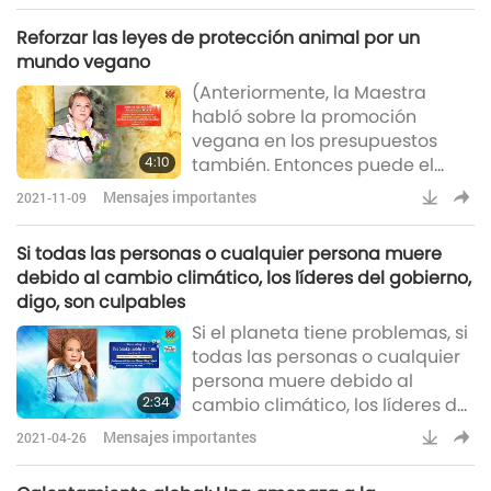
violencia, así como la agitación
Reforzar las leyes de protección animal por un
social y política. En el nuevo
mundo vegano
libro, "El amor es la única
(Anteriormente, la Maestra
solución", la Maestra Suprema
habló sobre la promoción
Ching Hai nos muestra la clave
vegana en los presupuestos
para responder a todas estas
4:10
también. Entonces puede el
crisis: Cada clase de amor
mundo alguna vez unirse para
emitirá una hermosa e
Mensajes importantes
2021-11-09
aprobar una ley vegana?)
Buena pregunta. Pueden, ellos
Si todas las personas o cualquier persona muere
pueden. Solo se tienen que
debido al cambio climático, los líderes del gobierno,
sentar juntos todos los líderes y
digo, son culpables
firmarla. Prohibir la carne,
Si el planeta tiene problemas, si
prohibir el pescado, prohibir
todas las personas o cualquier
todos los productos animales.
persona muere debido al
Muy simple, pueden hacerlo. (Si,
2:34
cambio climático, los líderes del
Maestra. Si). (Por
gobierno, digo, son culpables.
Mensajes importantes
2021-04-26
Porque tienen el poder de
detenerlo, de cambiarlo. Espero