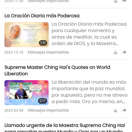
Mensajes importantes
2024-11-28
inconmensurables Bendiciones
desde la Gracia Suprema de
La Oración Diaria más Poderosa
DIOS. ¿Cómo utilizar mejor esta
La Oración Diaria más Poderosa
herramienta gratuita? ¡Fácil!
para cualquier momento y
Reprodúcela en tantos
antes de meditar, la cual es
dispositivos como sea posible.
1:31
orden de DIOS, y la Maestra
Compren más teléfonos sin uso,
Suprema Ching Hai la comparte
teléfonos viejos, tabletas viejas,
Mensajes importantes
2023-12-18
con nosotros por la GRACIA
lo que se
BENDITA de Dios:“Humildemente
Supreme Master Ching Hai's Quotes on World
adoramos, alabamos,
Liberation
agradecemos, obedecemos y
La liberación del mundo es más
amamos a DIOS
importante que la paz mundial,
TODOPODEROSO, EL ALTÍSIMO, EL
por supuesto, pero no me atrevo
MÁS GRANDE, por el Mundo
2:17
a pedir más. Oro yo misma, en
Vegano, Mundo en Paz y la
mi corazón, para que el mundo
liberación de Nuestra
Mensajes importantes
2023-03-08
pueda tener paz y liberación.
alma.Damos gracias, ama
Liberación, es decir, la
Llamado urgente de la Maestra Suprema Ching Hai
iluminación y sus almas pueden
para rescatar nuestro Mundo y Orar por un Mundo