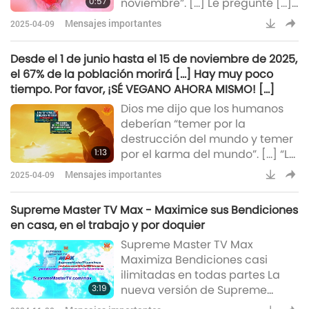
0:57
noviembre”. [...] Le pregunté [...]
desastres profetizados que no
al Dios Todopoderoso: “¿Cómo
se p
Mensajes importantes
2025-04-09
puedo explicarle a la gente que
el veganismo rescatará este
Desde el 1 de junio hasta el 15 de noviembre de 2025,
planeta?” Todos ustedes siguen
el 67% de la población morirá [...] Hay muy poco
esperando, esperando que
tiempo. Por favor, ¡SÉ VEGANO AHORA MISMO! [...]
venga el Salvador. [...] No
Dios me dijo que los humanos
esperes a que venga el
deberían “temer por la
Salvador, sino sé tú el salvador.
destrucción del mundo y temer
[...] Cada uno de ustedes tiene
1:13
por el karma del mundo”. [...] “La
el poder
Tierra explotará”. [...] “El fuego
Mensajes importantes
2025-04-09
del Sol penetrará y descenderá
sobre la Tierra. Es demasiado
Supreme Master TV Max - Maximice sus Bendiciones
para que el campo magnético
en casa, en el trabajo y por doquier
[...] proteja a la Tierra. Así que la
Supreme Master TV Max
Tierra será quemada toda a su
Maximiza Bendiciones casi
paso”. Desde el 1 de junio hasta
ilimitadas en todas partes La
el 15 de noviembre de 2025, el
3:19
nueva versión de Supreme
67% de la pob
Master TV Max canaliza