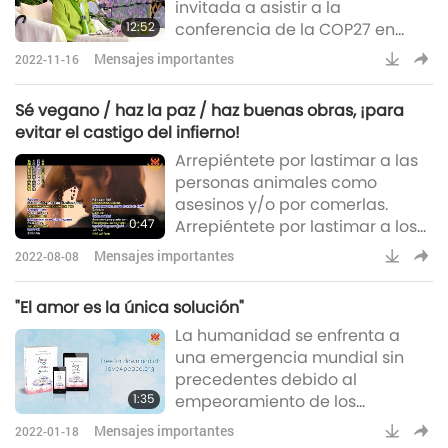
invitada a asistir a la
Vegano, Mundo en Paz, pero el
12:52
conferencia de la COP27 en
urgente llamado del planeta y
Sharm el-Sheikh, Egipto
nuestro mund
Mensajes importantes
2022-11-16
celebrada del 5 al 18 de
noviembre, 2022, por la
Sé vegano / haz la paz / haz buenas obras, ¡para
organización llamada
evitar el castigo del infierno!
Plataforma Intergubernamental
Arrepiéntete por lastimar a las
de Políticas Veganas. Como la
personas animales como
Maestra sigue estando en un
asesinos y/o por comerlas.
retiro de meditación para
0:47
Arrepiéntete por lastimar a los
elevar nuestro preciado
humanos al hacer la guerra.
planeta, no pudo asistir. Sin
Mensajes importantes
2022-08-08
Arrepiéntete por cualquier cosa
embargo, Ella gentilment
que hiciste/haces contra la
"El amor es la única solución"
Benevolencia de Dios y/o por
La humanidad se enfrenta a
dañar Su creación. Sé vegano /
una emergencia mundial sin
haz la paz / haz buenas obras,
precedentes debido al
¡para evitar el castigo del
1:35
empeoramiento de los
infierno! ~ Maestra Suprema
desastres del cambio climático,
Ching Hai (vegana)
Mensajes importantes
2022-01-18
la pandemia, los conflictos y la