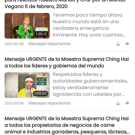
ser liberadas. [...] Parece que el
Vegano 6 de febrero, 2020
bienestar físico no está
Tenemos poco tiempo ahora.
garantizado en ninguna parte.
Nuestro mundo está en una
[...] Incluso si sus cuerpos físicos
verdadera emergencia
tienen que sufrir debido a su kar
1:35:13
inminente. Hay unas cuantas
bombas de tiempo, no hay
Mensajes importantes
2023-03-06
necesidad siquiera del cambio
climático. El Cielo está
Mensaje URGENTE de la Maestra Suprema Ching Hai
enfadado. La Tierra está
a todos los líderes y gobiernos del mundo
enfadada. La Naturaleza está
Respetados líderes y
enfadada, esperando que
autoridades gubernamentales,
retornemos a la naturaleza
estoy verdaderamente
original, amable y amorosa,
1:06:02
agradecida con ustedes por
como Dios pretendía que
todo lo que han hecho hasta
tuviéramos, para salvar a otros,
Mensajes importantes
2023-03-06
hoy, para ayudar a nuestro
a nosotros mismos y a
mundo lo mejor que pueden. Les
Mensaje URGENTE de la Maestra Suprema Ching Hai
doy las gracias a todos. Esto es
a todos los propietarios de negocios de carne
solo un recordatorio, porque yo
animal e industrias ganaderas, pesqueras, lácteas,
sé que ustedes saben qué es lo