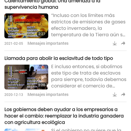
Calentamiento global: Una amenaza a la
que lo reconsideren, para que
supervivencia humana
no tengan que ir al infierno y
“Incluso con los límites más
responder al rey del infierno o al
estrictos de emisiones de gases
maya, esperándolos, satanás
efecto invernadero, la
esperándolos. Igual atraerá lo
2:27
temperatura de la Tierra aún se
igual. No hace falta decir que es
espera que aumente otros 3,5°C
Mensajes importantes
2021-02-05
dentro de décadas…” ¡Oh, Dios!
Dicen que si aumenta a 2°C,
Llamada para abolir la esclavitud de todo tipo
entonces no podemos
E incluso entonces, si abolimos
soportarlo ya. Deberíamos
este tipo de trata de esclavos
mantenerlo a menos de dos
para siempre, todavía debemos
grados. Pero al ritmo que lleva,
3:20
considerar el comercio de
eso significa que todo junto
esclavitud con animales
desde lo normal se elevará
Mensajes importantes
2020-12-13
también. Ellos son también
como a cinco grados. Así
seres. Tienen sentimientos,
Los gobiernos deben ayudar a los empresarios a
tienen emociones; tienen
hacer el cambio: reemplazar la industria ganadera
inteligencia. Son leales entre sí y
con agricultura ecológica
son tan buenos entre sí y
Si el gobierno no quiere que la
también con los humanos. Y