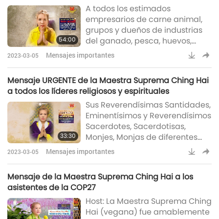
de huevos, piel, laboratorios de experimentación,
A todos los estimados
correcto que hay que hacer.
industrias cosméticas y del cuero
empresarios de carne animal,
Deben proteger a todos bajos
grupos y dueños de industrias
sus alas - a los conciudadanos
54:00
del ganado, pesca, huevos,
y a los cohabitantes, es
leche, piel, laboratorios de
Mensajes importantes
2023-03-05
experimentación, industrias
cosméticas y del cuero: Por
Mensaje URGENTE de la Maestra Suprema Ching Hai
favor presten atención, porque
a todos los líderes religiosos y espirituales
esto es muy, muy importante
Sus Reverendísimas Santidades,
para ustedes. Deben saber esto
Eminentísimos y Reverendísimos
antes de que sea muy tarde -
Sacerdotes, Sacerdotisas,
para ustedes. Esto es por lo que
33:30
Monjes, Monjas de diferentes
el infierno les sentenciará:…
fes, les envío mis mejores
Quizás no lo hicie
Mensajes importantes
2023-03-05
deseos y humildes plegarias por
Su bienestar en la misericordia
Mensaje de la Maestra Suprema Ching Hai a los
de Dios. Aunque mi tiempo es
asistentes de la COP27
ajustado y precioso, pues aún
Host: La Maestra Suprema Ching
estoy en un intenso retiro de
Hai (vegana) fue amablemente
meditación por un Mundo