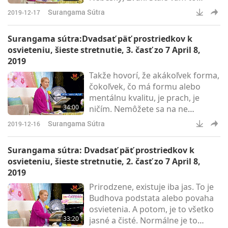
hovorím, nie? (Áno.) Doma
Surangama Sútra
2019-12-17
použite zvonček alebo niečo, čo
ľuďom pripomenie urobiť viac
Surangama sútra:Dvadsať päť prostriedkov k
zvuku. Možno jednu hodinu po
osvieteniu, šieste stretnutie, 3. časť zo 7 April 8,
Svetle, potom „cink“. Potom sa
2019
všetci prebudia, a potom robte
Takže hovorí, že akákoľvek forma,
nejaký Zvuk. Je to dobré pre vás,
čokoľvek, čo má formu alebo
dobré pre všetko. A dokonca sa
mentálnu kvalitu, je prach, je
do vás tiež vráti energia, neplytvá
34:00
ničím. Nemôžete sa na ne
sa.
spoľahnúť. Nie sú pre vás
Surangama Sútra
2019-12-16
spoľahlivé, aby ste mali dokonalú
koncentráciu. Ak sa nemôžete
Surangama sútra: Dvadsať päť prostriedkov k
dobre sústrediť, potom nemôžete
osvieteniu, šieste stretnutie, 2. časť zo 7 April 8,
vstúpiť do samádhi, to mal na
2019
mysli.
Prirodzene, existuje iba jas. To je
Budhova podstata alebo povaha
osvietenia. A potom, je to všetko
33:20
jasné a čisté. Normálne je to