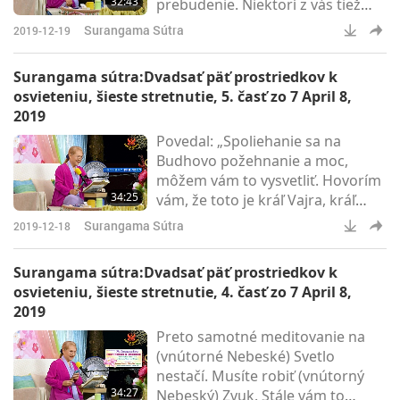
32:43
prebudenie. Niektorí z vás tiež
majú podobné skúsenosti. A
Surangama Sútra
2019-12-19
niektorí chelas od ostatných
Majstrov to tiež zažili. Takže v
Surangama sútra:Dvadsať päť prostriedkov k
žijúcom Majstrovi býva vo vnútri
osvieteniu, šieste stretnutie, 5. časť zo 7 April 8,
úžasná sila. Preto hľadajú
2019
žijúceho Majstra, nie písmo. A
Povedal: „Spoliehanie sa na
záleží na tom, čo hľadáte.
Budhovo požehnanie a moc,
môžem vám to vysvetliť. Hovorím
34:25
vám, že toto je kráľ Vajra, kráľ
metód. Nie je to niečo, ako
Surangama Sútra
2019-12-18
čokoľvek v tomto iluzórnom
svete.“ Je to dokonca pravá matka
Surangama sútra:Dvadsať päť prostriedkov k
všetkých Budhov. Z tejto metódy
osvieteniu, šieste stretnutie, 4. časť zo 7 April 8,
Quan Yin sa narodili všetci
2019
Budhovia. Všetci Budhovia sa stali
Preto samotné meditovanie na
Budhom kvôli metóde Quan Yin.
(vnútorné Nebeské) Svetlo
nestačí. Musíte robiť (vnútorný
34:27
Nebeský) Zvuk. Stále vám to