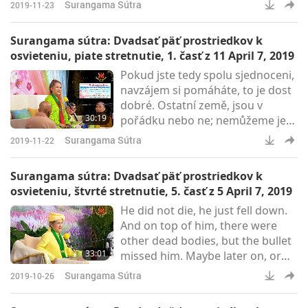
povedal: „Ten Vrcholný, Konečný
Surangama Sútra
2019-11-23
Majster si Ty sama.“ Povedala
som: „Aha! Takže teraz mám nový
Surangama sútra: Dvadsať päť prostriedkov k
titul?“ Takže hlas povedal: „Nie,
osvieteniu, piate stretnutie, 1. časť z 11 April 7, 2019
nie je nový. Vždy to tak bolo.“ To je
Pokud jste tedy spolu sjednoceni,
všetko.
navzájem si pomáháte, to je dost
dobré. Ostatní země, jsou v
30:19
pořádku nebo ne; nemůžeme je
ovládat. Jen buďte spolu, spojte se
Surangama Sútra
2019-11-22
navzájem, pomáhejte si navzájem,
čestně, upřímně, s úctou. Pak
Surangama sútra: Dvadsať päť prostriedkov k
bude vše v pořádku.
osvieteniu, štvrté stretnutie, 5. časť z 5 April 7, 2019
He did not die, he just fell down.
And on top of him, there were
other dead bodies, but the bullet
33:01
missed him. Maybe later on, or
maybe in other sutra, it says that
Surangama Sútra
2019-10-26
whoever often respectfully
recites the name of Quan Yin