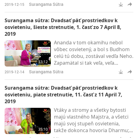
pokoj, pokojný jas, iba svetlo. A
Surangama Sútra
2019-12-15
keď sa rozšírilo, keď svietilo,
ukázalo sa to. Potom prišli veci do
Surangama sútra: Dvadsať päť prostriedkov k
existencie.
osvieteniu, šieste stretnutie, 1. časť zo 7 April 8,
2019
Ananda v tom okamihu nebol
vôbec osvietený, a bol s Budhom
celú tú dobu, zostával vedľa Neho.
33:12
Zapamätal si tak veľa, veľa
diskurzov a zázrakov, ktoré sa
Surangama Sútra
2019-12-14
stali v zhromaždení, medzi
stúpencami Budhu. Predstavte si
Surangama sútra: Dvadsať päť prostriedkov k
to?! Takže intelektuálna chytrosť
osvieteniu, piate stretnutie, 11. časť z 11 April 7,
alebo prenikavé schopnosti
2019
pamäte nič neznamenajú.
Vtáky a stromy a všetky bytosti
Musíme však za to všetko
majú vlastného Majstra, a všetci
Ctihodnému Anandovi poďakovať.
majú svoj stupeň osvietenia,
35:10
takže dokonca hovoria Dharmu;
dokonca kážu. Len vy nemáte uši,