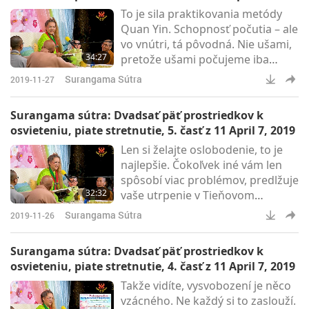
To je sila praktikovania metódy
Quan Yin. Schopnosť počutia – ale
vo vnútri, tá pôvodná. Nie ušami,
34:27
pretože ušami počujeme iba
vonku. Takže, keď prerušíme
Surangama Sútra
2019-11-27
pozornosť na vonkajší sluch,
žiadny zvuk, nespoliehame sa na
Surangama sútra: Dvadsať päť prostriedkov k
žiadny zvuk okolo nás, potom
osvieteniu, piate stretnutie, 5. časť z 11 April 7, 2019
počujeme pravé kázanie, pravú
Len si želajte oslobodenie, to je
Dharmu, a dosiahneme skutočnú
najlepšie. Čokoľvek iné vám len
moc.
spôsobí viac problémov, predlžuje
32:32
vaše utrpenie v Tieňovom
vesmíre, dokonca aj vo vysokom
Surangama Sútra
2019-11-26
kráľovstve, vysokom nebi. Je to k
ničomu. Niektorí veľkí Majstri
Surangama sútra: Dvadsať päť prostriedkov k
neboli nad Tieňovým vesmírom,
osvieteniu, piate stretnutie, 4. časť z 11 April 7, 2019
preto teda oslobodenie nad
Takže vidíte, vysvobození je něco
Tromi svetmi je už dosť dobré.
vzácného. Ne každý si to zaslouží.