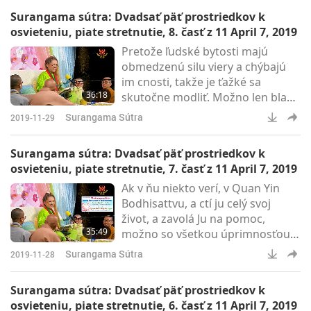
tohto dôvodu. Toľko sa
Surangama sútra: Dvadsať päť prostriedkov k
koncentruje, že už pre Ňu
osvieteniu, piate stretnutie, 8. časť z 11 April 7, 2019
neexistuje fyzický svet. Všetko je
Pretože ľudské bytosti majú
len čisté, čisté svetlo a sila,
obmedzenú silu viery a chýbajú
duchovná sila.
im cnosti, takže je ťažké sa
36:18
skutočne modliť. Možno len bla
bla ale nie srdcom, nie
Surangama Sútra
2019-11-29
stopercentne čisté modlitby. Z
tohto dôvodu sa niektoré
Surangama sútra: Dvadsať päť prostriedkov k
modlitby nenaplnia. Alebo možno
osvieteniu, piate stretnutie, 7. časť z 11 April 7, 2019
nie sú dosť čistí, aby to prijali, nie
Ak v ňu niekto verí, v Quan Yin
sú hodní dostať požehnanie a
Bodhisattvu, a ctí ju celý svoj
pomoc od Svätých.
život, a zavolá Ju na pomoc,
35:49
možno so všetkou úprimnosťou,
v zúfalej situácii, pomôže mu.
Surangama Sútra
2019-11-28
Surangama sútra: Dvadsať päť prostriedkov k
osvieteniu, piate stretnutie, 6. časť z 11 April 7, 2019