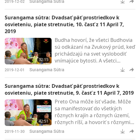
Surangama Sútra
2019-12-02
aby ste počuli.
Surangama sútra: Dvadsať päť prostriedkov k
osvieteniu, piate stretnutie, 10. časť z 11 April 7,
2019
Budha hovorí, že všetci Budhovia
sú odkázaní na Zvukový prúd, keď
prichádzajú na svet vyslobodiť
32:15
vnímajúce bytosti. A všetci
Budhovia, tiež osvietené Bytosti,
Surangama Sútra
2019-12-01
sa spoliehajú na Zvukový prúd,
aby sa vrátili k pôvodnému
Surangama sútra: Dvadsať päť prostriedkov k
Zdroju. Zdroju.
osvieteniu, piate stretnutie, 9. časť z 11 April 7, 2019
Preto Ona môže ísť všade. Môže
sa manifestovať do všetkých
rôznych krajín a rôznych území,
42:51
rôznych ríší, a hovoriť s rôznymi
bytosťami, aby ich prebudila a
Surangama Sútra
2019-11-30
oslobodila ich, kvôli Jej moci, z