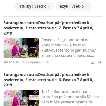
Titulky :
Všetko
Jazyk :
Všetko
Surangama sútra:Dvadsať päť prostriedkov k
osvieteniu, šieste stretnutie, 7. časť zo 7 April 8,
2019
Povedal, že „tí ponorení do
konečného veku, by mali
kultivovať tento orgán sluchu,“
30:01
znamená skutočné počutie,
perfektný prienik, ktorý predčí
Surangama Sútra
2019-12-20
všetky ostatné. To je cesta k
pravému Bódhi.
Surangama sútra:Dvadsať päť prostriedkov k
osvieteniu, šieste stretnutie, 6. časť zo 7 April 8,
2019
Takže, Budhovo požehnanie,
skutočná požehnaná sila Majstra,
vám môže priniesť okamžité