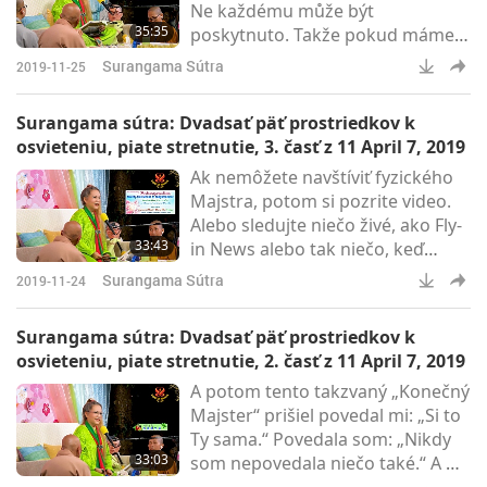
Ne každému může být
35:35
poskytnuto. Takže pokud máme
štěstí, potkali jsme Mistra, který
Surangama Sútra
2019-11-25
nás může vysvobodit, pak se
považujeme za nejšťastnější ze
Surangama sútra: Dvadsať päť prostriedkov k
všech bytostí! Nejen na planetě,
osvieteniu, piate stretnutie, 3. časť z 11 April 7, 2019
dokonce i na nebesích.
Ak nemôžete navštíviť fyzického
Majstra, potom si pozrite video.
Alebo sledujte niečo živé, ako Fly-
33:43
in News alebo tak niečo, keď
Majsterka nedávno hovorila, pred
Surangama Sútra
2019-11-24
dvoma, tromi dňami. Tiež to
pomáha. Tiež to pomáha modliť
Surangama sútra: Dvadsať päť prostriedkov k
sa ku Konečnému Majstrovi,
osvieteniu, piate stretnutie, 2. časť z 11 April 7, 2019
poďakovať Konečnému Majstrovi.
A potom tento takzvaný „Konečný
Majster“ prišiel povedal mi: „Si to
Ty sama.“ Povedala som: „Nikdy
33:03
som nepovedala niečo také.“ A On