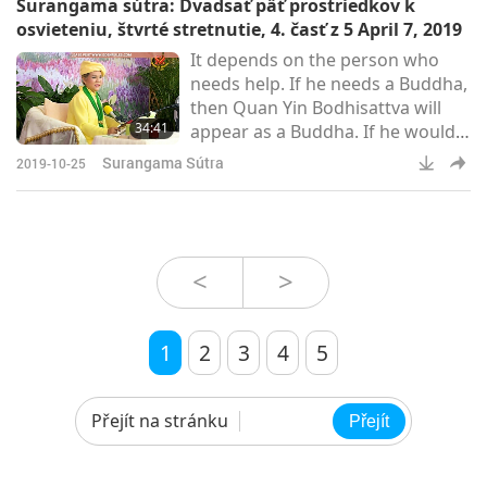
Surangama sútra: Dvadsať päť prostriedkov k
Bodhisattva with a pure heart and
osvieteniu, štvrté stretnutie, 4. časť z 5 April 7, 2019
sincerity, fire won’t burn him,
It depends on the person who
water won’t drown him, bullet
needs help. If he needs a Buddha,
cannot kill him. And so, he told
then Quan Yin Bodhisattva will
me he believed it because it
34:41
appear as a Buddha. If he would
happened to him. Ever
be more appealed by a Solitary
Surangama Sútra
2019-10-25
Buddha, then She will appear
thus. And if a person needs to be
delivered by a Conditions-
Enlightened One, then She would
appear as thus. She just appears
<
>
in different bodies, different
forms.There are stories about
Quan Yin Bodhisattva related
1
2
3
4
5
Přejít na stránku
Přejít