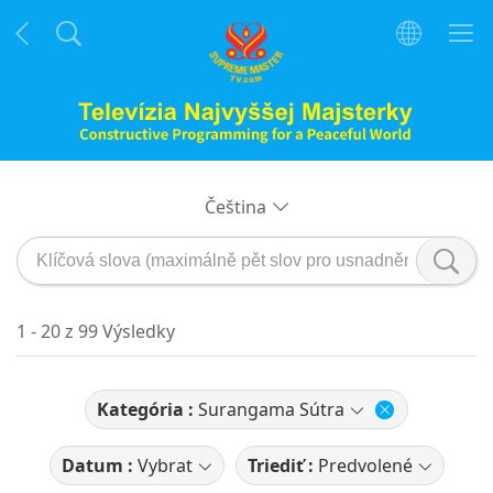
Čeština
1 - 20 z 99 Výsledky
Kategória :
Surangama Sútra
Datum :
Vybrat
Triediť :
Predvolené