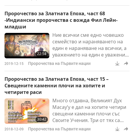
помагаме на потиснатите, да
обичаме и да имаме
Пророчество за Златната Епоха, част 68
милосърдие. Вече не е време за
-Индиански пророчества с вожда Фил Лейн-
пророчество. Време е за
младши
изпълнение на пророчествата.
Ние всички сме едно човешко
Затова сме тук. Ние
семейство и нараняването на
изпълняваме пророчествата.
един е нараняване на всички, а
22:54
уважението на един е уважение
на всички. И това е основното
Пророчества на Първите нации
2019-12-15
послание, за което смятам, че
трябва да се пробудим –
Пророчество за Златната Епоха, част 15 –
реалността. Защото докато
Свещените каменни плочи на хопите и
вършим това, ние сме
четирите раси
разделени. Но ние сме наистина
Много отдавна, Великият Дух
едно! Ние се пробуждаме за
Масау’у е дал на хопите четири
тази духовна реалност така
свещени каменни плочи със
както говорим, навсякъде,
30:42
Своите Учения. Три от тях са
всички наведнъж, за Майката
били дадени на хопския Клан на
Земя.
Пророчества на Първите нации
2018-12-09
Мечката. От останалите една е