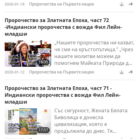
пророчествата си със света.
Пророчества на Първите нации
2020-01-19
Хубаво е, че целият свят може
да чуе, че Драконът от Изтока
Пророчество за Златната Епоха, част 72
(Върховният Учител Чинг Хай)
-Индиански пророчества с вожда Фил Лейн-
се среща с Орела от Запада
младши
(самият той). Това е много,
„Нашите пророчества ни казват,
много специално. Индианците
че сме на кръстопътища.” „Чрез
са запазили този вид свещено
нашите молитви можем да
знание отпреди хиляди години.
18:35
помогнем Майката Природа да
И сега е дошло времето, кога
е снизходителна към нас.”
Пророчества на Първите нации
2020-01-12
„Старейшините искат да Ви
поздравя с почит, защото Вие
Пророчество за Златната Епоха, част 71 -
сте Великата.” Томас Един Вълк,
Индиански пророчества с вожда Фил Лейн-
отнесено към Върховния
младши
Учител Чинг Хай
Със сигурност, Жената Бялата
[Поздравителни думи на местен
Биволица е донесла
език]. Бих искал да протегна
цивилизация, която е
ръка в много, много топло и
17:57
продължила до днес. Тя
любящо ръкостискане и
представлява Пратеник на Бог,
прегръдка на Върховния Уч