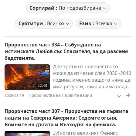
Сортирай :
По подразбиране
Субтитри :
Всичко
Език :
Всичко
Пророчество част 334 – Събуждане на
истинската Любов със Спасителя, за да разсеем
бедствията.
Две трети от човечеството
може да изчезне след 2030 -2040
година, именно защото няма да
22:43
има ресурси, няма да има вода.
А едно по-осъзнато човечество
Пророчества на Първите нации
2025-01-19
ще оцелее. Надяваме се да не
стигаме дотам. Все още сме в
Пророчество част 307 – Пророчества на първите
положение, от което можем да
нации на Северна Америка: Седемте огъня,
променим.
Воините на дъгата и Възходът на феникса.
„И когато великият Феникс